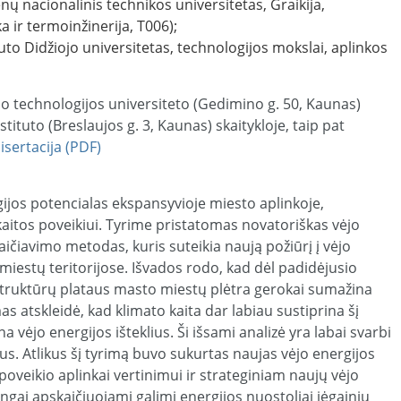
nų nacionalinis technikos universitetas, Graikija,
a ir termoinžinerija, T006);
auto Didžiojo universitetas, technologijos mokslai, aplinkos
no technologijos universiteto (Gedimino g. 50, Kaunas)
stituto (Breslaujos g. 3, Kaunas) skaitykloje, taip pat
disertacija (PDF)
jos potencialas ekspansyvioje miesto aplinkoje,
aitos poveikiui. Tyrime pristatomas novatoriškas vėjo
aičiavimo metodas, kuris suteikia naują požiūrį į vėjo
iestų teritorijose. Išvados rodo, kad dėl padidėjusio
struktūrų plataus masto miestų plėtra gerokai sumažina
as atskleidė, kad klimato kaita dar labiau sustiprina šį
 vėjo energijos išteklius. Ši išsami analizė yra labai svarbi
s. Atlikus šį tyrimą buvo sukurtas naujas vėjo energijos
oveikio aplinkai vertinimui ir strateginiam naujų vėjo
ngai apskaičiuojami galimi energijos nuostoliai jėgainių