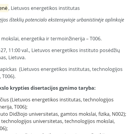
ienė
, Lietuvos energetikos institutas
ijos išteklių potencialo ekstensyvioje urbanistinėje aplinkoje
mokslai, energetika ir termoinžinerija – T006.
27, 11:00 val., Lietuvos energetikos instituto posėdžių
nas, Lietuva.
apickas (Lietuvos energetikos institutas, technologijos
, T006).
slo krypties disertacijos gynimo taryba:
ičius (Lietuvos energetikos institutas, technologijos
erija, T006);
uto Didžiojo universitetas, gamtos mokslai, fizika, N002);
o technologijos universitetas, technologijos mokslai,
06);