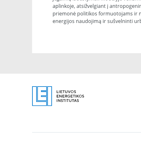
aplinkoje, atsižvelgiant į antropogenin
priemonė politikos formuotojams ir m
energijos naudojimą ir sušvelninti urb