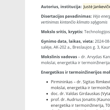
Autorius, institucija:
Justė Jankevič
Disertacijos pavadinimas:
Vėjo energ
vertinimas kintančio klimato sąlygomis
Mokslo sritis, kryptis:
Technologijos 
Gynimo data, laikas, vieta:
2024-08-
salėje, AK-202 a., Breslaujos g. 3, Kau
Mokslinis vadovas
– dr. Arvydas Kan
mokslai, energetika ir termoinžinerija
Energetikos ir termoinžinerijos mok
Pirmininkas – dr. Sigitas Rimkev
mokslai, energetika ir termoinžin
doc. dr. Valdas Girdauskas (Vyta
prof. dr. Audrius Jonaitis (Kaun
energetika ir termoinžinerija, T0