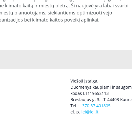
ę klimato kaitą ir miestų plėtrą. Ši naujovė yra labai svarbi
iestų planuotojams, siekiantiems optimizuoti vėjo
anizacijos bei klimato kaitos poveikį aplinkai.
Viešoji įstaiga.
Duomenys kaupiami ir saugomi
kodas LT119552113
Breslaujos g. 3, LT-44403 Kauna
Tel.:
+370 37 401805
el. p.
lei@lei.lt