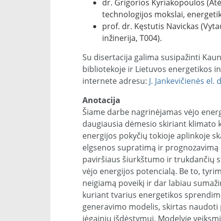
dr. Grigorios Kyriakopoulos (Atė
technologijos mokslai, energetik
prof. dr. Kęstutis Navickas (Vyt
inžinerija, T004).
Su disertacija galima susipažinti Kau
bibliotekoje ir Lietuvos energetikos in
internete adresu:
J. Jankevičienės el. 
Anotacija
Šiame darbe nagrinėjamas vėjo energi
daugiausia dėmesio skiriant klimato k
energijos pokyčių tokioje aplinkoje sk
elgsenos supratimą ir prognozavimą m
paviršiaus šiurkštumo ir trukdančių 
vėjo energijos potencialą. Be to, tyrim
neigiamą poveikį ir dar labiau sumažina
kuriant tvarius energetikos sprendimu
generavimo modelis, skirtas naudoti p
jėgainių išdėstymui. Modelyje veiksmi