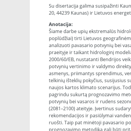
Su disertacija galima susipažinti Kaun
20, 44239 Kaunas) ir Lietuvos energeti
Anotacija:
Šiame darbe upių ekstremalūs hidrolog
poplūdžiai) tirti Lietuvos geografinėmi
analizuoti pavasario potvynių bei va
praeityje ir taikant hidrologinį model
2000/60/EB, nustatanti Bendrijos veik
potvynių vertinimo ir valdymo direktyv
asmenys, priimantys sprendimus, vert
telkinių išteklių pokyčius, susijusius 
naujos kartos klimato scenarijus. To
pagrindu sukurtą prognozavimo metodi
potvynių bei vasaros ir rudens sezonų
(2081–2100) ateityje. Įvertinus suda
rekomendacijos ir pasiūlymai vanden
ruošti. Taip pat minėtoji pavasario p
prognozavimo metodika gali būti prita