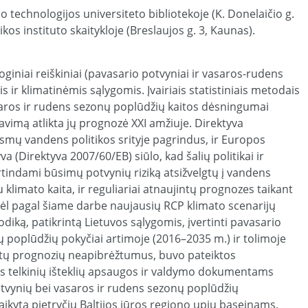
o technologijos universiteto bibliotekoje (K. Donelaičio g.
kos instituto skaitykloje (Breslaujos g. 3, Kaunas).
iniai reiškiniai (pavasario potvyniai ir vasaros-rudens
s ir klimatinėmis sąlygomis. Įvairiais statistiniais metodais
saros ir rudens sezonų poplūdžių kaitos dėsningumai
iavimą atlikta jų prognozė XXI amžiuje. Direktyva
smų vandens politikos srityje pagrindus, ir Europos
a (Direktyva 2007/60/EB) siūlo, kad šalių politikai ir
indami būsimų potvynių riziką atsižvelgtų į vandens
su klimato kaita, ir reguliariai atnaujintų prognozes taikant
dėl pagal šiame darbe naujausių RCP klimato scenarijų
ką, patikrintą Lietuvos sąlygomis, įvertinti pavasario
 poplūdžių pokyčiai artimoje (2016–2035 m.) ir tolimoje
rytų prognozių neapibrėžtumus, buvo pateiktos
s telkinių išteklių apsaugos ir valdymo dokumentams
otvynių bei vasaros ir rudens sezonų poplūdžių
ikyta pietryčių Baltijos jūros regiono upių baseinams,