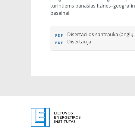
turintiems panašias fizines–geografine
baseinai.
Disertacijos santrauka
(anglų 
Disertacija