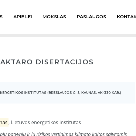
S
APIE LEI
MOKSLAS
PASLAUGOS
KONTAK
AKTARO DISERTACIJOS
NERGETIKOS INSTITUTAS (BRESLAUJOS G. 3, KAUNAS. AK-330 KAB.)
inas
, Lietuvos energetikos institutas
pių potvynių ir jų rizikos vertinimas klimato kaitos sąlygomis