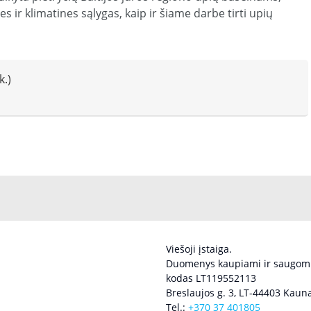
s ir klimatines sąlygas, kaip ir šiame darbe tirti upių
k.)
Viešoji įstaiga.
Duomenys kaupiami ir saugomi
kodas LT119552113
Breslaujos g. 3, LT-44403 Kauna
Tel.:
+370 37 401805