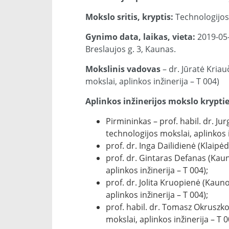
Mokslo sritis, kryptis:
Technologijos 
Gynimo data, laikas, vieta:
2019-05-0
Breslaujos g. 3, Kaunas.
Mokslinis vadovas
– dr. Jūratė Kriau
mokslai, aplinkos inžinerija – T 004)
Aplinkos inžinerijos mokslo kryptie
Pirmininkas – prof. habil. dr. Ju
technologijos mokslai, aplinkos i
prof. dr. Inga Dailidienė (Klaipė
prof. dr. Gintaras Defanas (Kaun
aplinkos inžinerija – T 004);
prof. dr. Jolita Kruopienė (Kaun
aplinkos inžinerija – T 004);
prof. habil. dr. Tomasz Okruszk
mokslai, aplinkos inžinerija – T 0