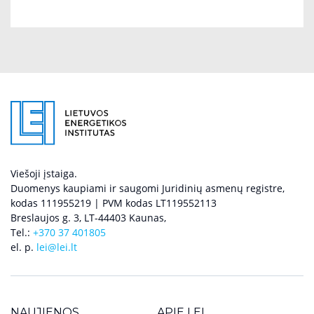
Viešoji įstaiga.
Duomenys kaupiami ir saugomi Juridinių asmenų registre,
kodas 111955219 | PVM kodas LT119552113
Breslaujos g. 3, LT-44403 Kaunas,
Tel.:
+370 37 401805
el. p.
lei@lei.lt
NAUJIENOS
APIE LEI