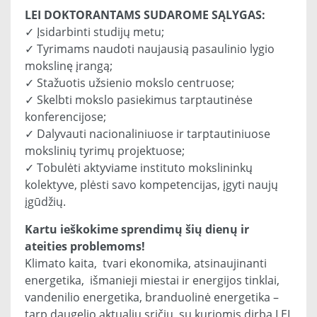
LEI DOKTORANTAMS SUDAROME SĄLYGAS:
✓ Įsidarbinti studijų metu;
✓ Tyrimams naudoti naujausią pasaulinio lygio
mokslinę įrangą;
✓ Stažuotis užsienio mokslo centruose;
✓ Skelbti mokslo pasiekimus tarptautinėse
konferencijose;
✓ Dalyvauti nacionaliniuose ir tarptautiniuose
mokslinių tyrimų projektuose;
✓ Tobulėti aktyviame instituto mokslininkų
kolektyve, plėsti savo kompetencijas, įgyti naujų
įgūdžių.
Kartu ieškokime sprendimų šių dienų ir
ateities problemoms!
Klimato kaita, tvari ekonomika, atsinaujinanti
energetika, išmanieji miestai ir energijos tinklai,
vandenilio energetika, branduolinė energetika –
tarp daugelio aktualių sričių, su kuriomis dirba LEI