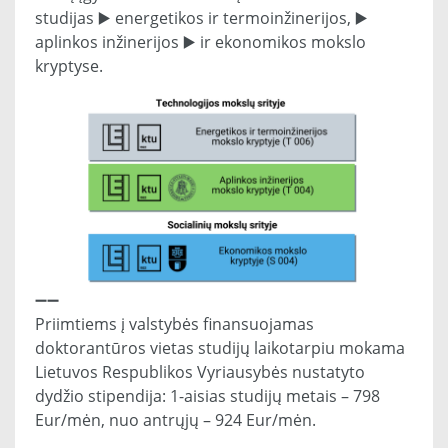
studijas ▶️ energetikos ir termoinžinerijos, ▶️
aplinkos inžinerijos ▶️ ir ekonomikos mokslo
kryptyse.
➖➖
Priimtiems į valstybės finansuojamas
doktorantūros vietas studijų laikotarpiu mokama
Lietuvos Respublikos Vyriausybės nustatyto
dydžio stipendija: 1-aisias studijų metais – 798
Eur/mėn, nuo antrųjų – 924 Eur/mėn.