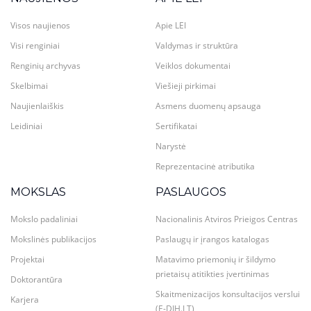
Visos naujienos
Apie LEI
Visi renginiai
Valdymas ir struktūra
Renginių archyvas
Veiklos dokumentai
Skelbimai
Viešieji pirkimai
Naujienlaiškis
Asmens duomenų apsauga
Leidiniai
Sertifikatai
Narystė
Reprezentacinė atributika
MOKSLAS
PASLAUGOS
Mokslo padaliniai
Nacionalinis Atviros Prieigos Centras
Mokslinės publikacijos
Paslaugų ir įrangos katalogas
Projektai
Matavimo priemonių ir šildymo
prietaisų atitikties įvertinimas
Doktorantūra
Skaitmenizacijos konsultacijos verslui
Karjera
(E-DIH.LT)