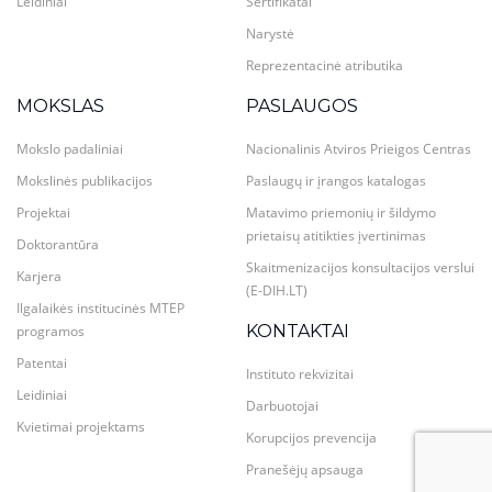
Leidiniai
Sertifikatai
Narystė
Reprezentacinė atributika
MOKSLAS
PASLAUGOS
Mokslo padaliniai
Nacionalinis Atviros Prieigos Centras
Mokslinės publikacijos
Paslaugų ir įrangos katalogas
Projektai
Matavimo priemonių ir šildymo
prietaisų atitikties įvertinimas
Doktorantūra
Skaitmenizacijos konsultacijos verslui
Karjera
(E-DIH.LT)
Ilgalaikės institucinės MTEP
KONTAKTAI
programos
Patentai
Instituto rekvizitai
Leidiniai
Darbuotojai
Kvietimai projektams
Korupcijos prevencija
Pranešėjų apsauga