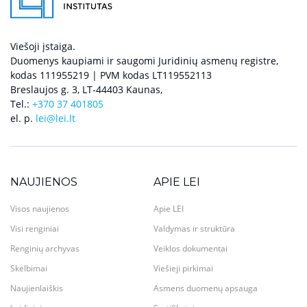
Viešoji įstaiga.
Duomenys kaupiami ir saugomi Juridinių asmenų registre,
kodas 111955219 | PVM kodas LT119552113
Breslaujos g. 3, LT-44403 Kaunas,
Tel.:
+370 37 401805
el. p.
lei@lei.lt
NAUJIENOS
APIE LEI
Visos naujienos
Apie LEI
Visi renginiai
Valdymas ir struktūra
Renginių archyvas
Veiklos dokumentai
Skelbimai
Viešieji pirkimai
Naujienlaiškis
Asmens duomenų apsauga