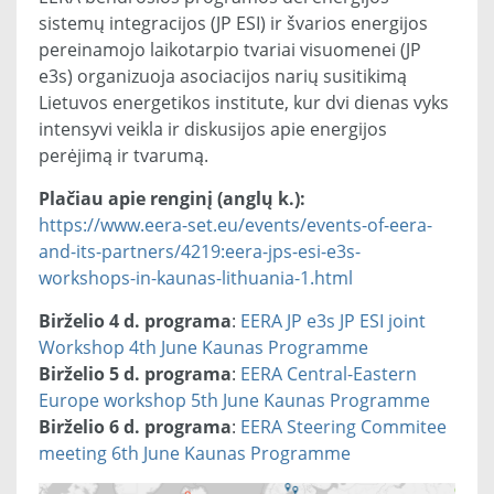
sistemų integracijos (JP ESI) ir švarios energijos
pereinamojo laikotarpio tvariai visuomenei (JP
e3s) organizuoja asociacijos narių susitikimą
Lietuvos energetikos institute, kur dvi dienas vyks
intensyvi veikla ir diskusijos apie energijos
perėjimą ir tvarumą.
Plačiau apie renginį (anglų k.):
https://www.eera-set.eu/events/events-of-eera-
and-its-partners/4219:eera-jps-esi-e3s-
workshops-in-kaunas-lithuania-1.html
Birželio 4 d. programa
:
EERA JP e3s JP ESI joint
Workshop 4th June Kaunas Programme
Birželio 5 d. programa
:
EERA Central-Eastern
Europe workshop 5th June Kaunas Programme
Birželio 6 d. programa
:
EERA Steering Commitee
meeting 6th June Kaunas Programme