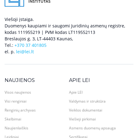
Viešoji įstaiga.
Duomenys kaupiami ir saugomi Juridinių asmenų registre,
kodas 111955219 | PVM kodas LT119552113
Breslaujos g. 3, LT-44403 Kaunas,
Tel.:
+370 37 401805
el. p.
lei@lei.lt
NAUJIENOS
APIE LEI
Visos naujienos
Apie LEI
Visi renginiai
Valdymas ir struktūra
Renginių archyvas
Veiklos dokumentai
Skelbimai
Viešieji pirkimai
Naujienlaiškis
Asmens duomenų apsauga
Leidiniai
Sertifikatai