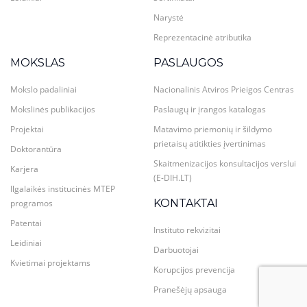
Narystė
Reprezentacinė atributika
MOKSLAS
PASLAUGOS
Mokslo padaliniai
Nacionalinis Atviros Prieigos Centras
Mokslinės publikacijos
Paslaugų ir įrangos katalogas
Projektai
Matavimo priemonių ir šildymo
prietaisų atitikties įvertinimas
Doktorantūra
Skaitmenizacijos konsultacijos verslui
Karjera
(E-DIH.LT)
Ilgalaikės institucinės MTEP
KONTAKTAI
programos
Patentai
Instituto rekvizitai
Leidiniai
Darbuotojai
Kvietimai projektams
Korupcijos prevencija
Pranešėjų apsauga