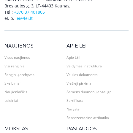
Breslaujos g. 3, LT-44403 Kaunas,
Tel.:
+370 37 401805
el. p.
lei@lei.lt
NAUJIENOS
APIE LEI
Visos naujienos
Apie LEI
Visi renginiai
Valdymas ir struktūra
Renginių archyvas
Veiklos dokumentai
Skelbimai
Viešieji pirkimai
Naujienlaiškis
Asmens duomenų apsauga
Leidiniai
Sertifikatai
Narystė
Reprezentacinė atributika
MOKSLAS
PASLAUGOS