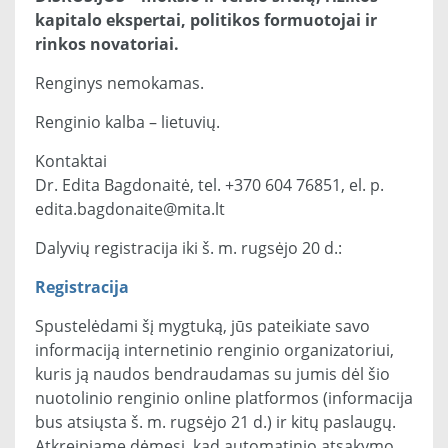
kapitalo ekspertai, politikos formuotojai ir
rinkos novatoriai.
Renginys nemokamas.
Renginio kalba – lietuvių.
Kontaktai
Dr. Edita Bagdonaitė, tel. +370 604 76851, el. p.
edita.bagdonaite@mita.lt
Dalyvių registracija iki š. m. rugsėjo 20 d.:
Registracija
Spustelėdami šį mygtuką, jūs pateikiate savo
informaciją internetinio renginio organizatoriui,
kuris ją naudos bendraudamas su jumis dėl šio
nuotolinio renginio online platformos (informacija
bus atsiųsta š. m. rugsėjo 21 d.) ir kitų paslaugų.
Atkreipiame dėmesį, kad automatinio atsakymo