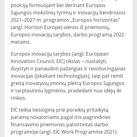
poziciją formuojant bei derinant Europos
Sąjungos mokslinių tyrimų ir inovacijų bendrosios
2021–2027 m. programos „Europos horizontas“
(angl. Horizon Europe) vienos iš priemonių,
Europos inovacijų tarybos, darbo programą 2022
metams.
Europos inovacijų tarybos (angl. European
Innovation Council, EIC) tikslas – nustatyti,
išvystyti ir panaudoti pažangias ir revoliucingąsias
inovacijas (įskaitant technologijas), taip pat remti
greitą inovatyvių įmonių plėtrą Europos Sąjungos
ir tarptautiniu lygmeniu, pradedant nuo idėjų iki
rinkos.
EIC teikia tiesioginę prie poreikių pritaikytą
paramą novatoriams pagal tris pagrindines
finansavimo priemones patvirtintas darbo
programoje (angl. EIC Work Programme 2021):