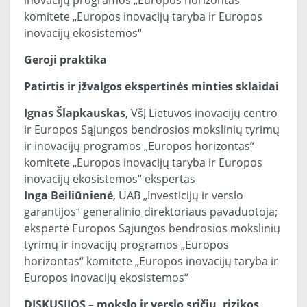
inovacijų programos „Europos horizontas“
komitete „Europos inovacijų taryba ir Europos
inovacijų ekosistemos“
Geroji praktika
Patirtis ir įžvalgos ekspertinės minties sklaidai
Ignas Šlapkauskas
, VšĮ Lietuvos inovacijų centro
ir Europos Sąjungos bendrosios mokslinių tyrimų
ir inovacijų programos „Europos horizontas“
komitete „Europos inovacijų taryba ir Europos
inovacijų ekosistemos“ ekspertas
Inga Beiliūnienė
, UAB „Investicijų ir verslo
garantijos“ generalinio direktoriaus pavaduotoja;
ekspertė Europos Sąjungos bendrosios mokslinių
tyrimų ir inovacijų programos „Europos
horizontas“ komitete „Europos inovacijų taryba ir
Europos inovacijų ekosistemos“
DISKUSIJOS – mokslo ir verslo sričių, rizikos