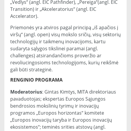
„Vedlys“ (angl. EIC Pathfinder), „Pereiga“(angl. EIC
Transition) ir „Akceleratorius“ (angl. EIC
Accelerator).
Priemonės yra atviros pagal principą „iš apačios į
viršų“ (angl. open) visų mokslo sričių, visų sektorių
technologijų ir taikmenų inovacijoms, kartu
sudaryta sąlygos tikslinei paramai (angl.
challenges) atsirandančioms proveržio ar
revoliucingosioms technologijoms, kurių reikšmė
gali būti strateginė.
RENGINIO PROGRAMA
Moderatorius
: Gintas Kimtys, MITA direktoriaus
pavaduotojas; ekspertas Europos Sąjungos
bendrosios mokslinių tyrimų ir inovacijų
programos „Europos horizontas“ komitete
„Europos inovacijų taryba ir Europos inovacijų
ekosistemos“; teminės srities atstovų (angl.