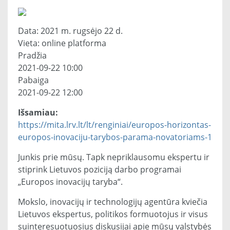
Data: 2021 m. rugsėjo 22 d.
Vieta: online platforma
Pradžia
2021-09-22 10:00
Pabaiga
2021-09-22 12:00
Išsamiau:
https://mita.lrv.lt/lt/renginiai/europos-horizontas-
europos-inovaciju-tarybos-parama-novatoriams-1
Junkis prie mūsų. Tapk nepriklausomu ekspertu ir
stiprink Lietuvos poziciją darbo programai
„Europos inovacijų taryba“.
Mokslo, inovacijų ir technologijų agentūra kviečia
Lietuvos ekspertus, politikos formuotojus ir visus
suinteresuotuosius diskusijai apie mūsų valstybės