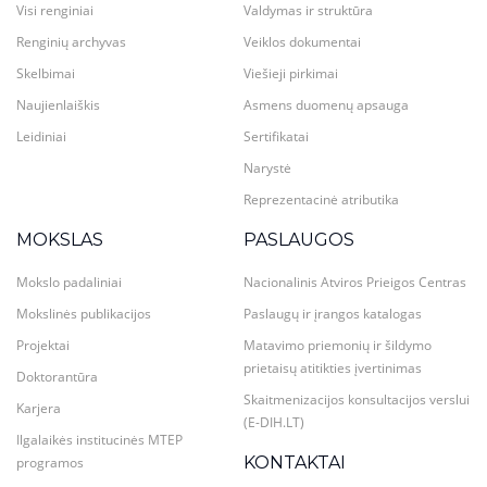
Visi renginiai
Valdymas ir struktūra
Renginių archyvas
Veiklos dokumentai
Skelbimai
Viešieji pirkimai
Naujienlaiškis
Asmens duomenų apsauga
Leidiniai
Sertifikatai
Narystė
Reprezentacinė atributika
MOKSLAS
PASLAUGOS
Mokslo padaliniai
Nacionalinis Atviros Prieigos Centras
Mokslinės publikacijos
Paslaugų ir įrangos katalogas
Projektai
Matavimo priemonių ir šildymo
prietaisų atitikties įvertinimas
Doktorantūra
Skaitmenizacijos konsultacijos verslui
Karjera
(E-DIH.LT)
Ilgalaikės institucinės MTEP
KONTAKTAI
programos