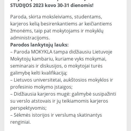
STUDIJOS 2023 kovo 30-31 dienomis!
Paroda, skirta moksleiviams, studentams,
karjeros kelią besirenkantiems ar keičiantiems
žmonėms, taip pat mokytojams ir mokyklų
administracijoms.
Parodos lankytojų lauks:
– Paroda MOKYKLA tampa didžiausiu Lietuvoje
Mokytojų kambariu, kuriame vyks mokymai,
seminarais ir diskusijos, o mokytojai turės
galimybę kelti kvalifikaciją;
– Lietuvos universitetai, aukštosios mokyklos ir
profesinio mokymo įstaigos;
– Didžiausia karjeros mugė: galimybė susipažinti
su verslo atstovais ir jų teikiamomis karjeros
perspektyvomis;
– Sėkmės istorijos ir verslumą skatinantys
renginiai.