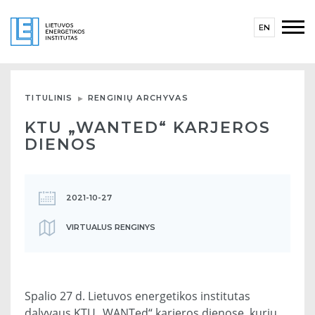
EN
TITULINIS
RENGINIŲ ARCHYVAS
KTU „WANTED“ KARJEROS
DIENOS
2021-10-27
VIRTUALUS RENGINYS
Spalio 27 d. Lietuvos energetikos institutas
dalyvaus KTU „WANTed“ karjeros dienose, kurių