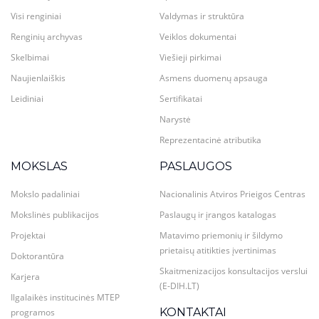
Visi renginiai
Valdymas ir struktūra
Renginių archyvas
Veiklos dokumentai
Skelbimai
Viešieji pirkimai
Naujienlaiškis
Asmens duomenų apsauga
Leidiniai
Sertifikatai
Narystė
Reprezentacinė atributika
MOKSLAS
PASLAUGOS
Mokslo padaliniai
Nacionalinis Atviros Prieigos Centras
Mokslinės publikacijos
Paslaugų ir įrangos katalogas
Projektai
Matavimo priemonių ir šildymo
prietaisų atitikties įvertinimas
Doktorantūra
Skaitmenizacijos konsultacijos verslui
Karjera
(E-DIH.LT)
Ilgalaikės institucinės MTEP
KONTAKTAI
programos