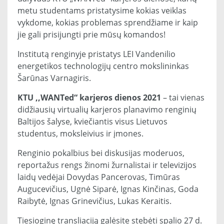
metu studentams pristatysime kokias veiklas
vykdome, kokias problemas sprendžiame ir kaip
jie gali prisijungti prie mūsų komandos!
Institutą renginyje pristatys LEI Vandenilio
energetikos technologijų centro mokslininkas
Šarūnas Varnagiris.
KTU ,,WANTed“ karjeros dienos 2021
– tai vienas
didžiausių virtualių karjeros planavimo renginių
Baltijos šalyse, kviečiantis visus Lietuvos
studentus, moksleivius ir įmones.
Renginio pokalbius bei diskusijas moderuos,
reportažus rengs žinomi žurnalistai ir televizijos
laidų vedėjai Dovydas Pancerovas, Timūras
Augucevičius, Ugnė Siparė, Ignas Kinčinas, Goda
Raibytė, Ignas Grinevičius, Lukas Keraitis.
Tiesioginę transliaciją galėsite stebėti spalio 27 d.