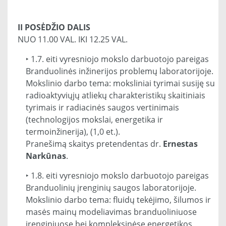
II POSĖDŽIO DALIS
NUO 11.00 VAL. IKI 12.25 VAL.
‣ 1.7. eiti vyresniojo mokslo darbuotojo pareigas
Branduolinės inžinerijos problemų laboratorijoje.
Mokslinio darbo tema: moksliniai tyrimai susiję su
radioaktyviųjų atliekų charakteristikų skaitiniais
tyrimais ir radiacinės saugos vertinimais
(technologijos mokslai, energetika ir
termoinžinerija), (1,0 et.).
Pranešimą skaitys pretendentas dr.
Ernestas
Narkūnas
.
‣ 1.8. eiti vyresniojo mokslo darbuotojo pareigas
Branduolinių įrenginių saugos laboratorijoje.
Mokslinio darbo tema: fluidų tekėjimo, šilumos ir
masės mainų modeliavimas branduoliniuose
įrenginiuose bei kompleksinėse energetikos