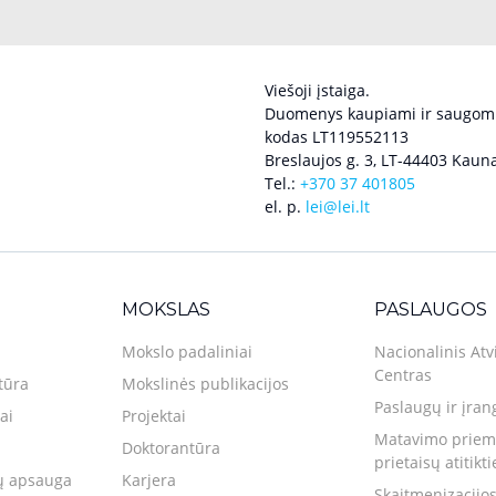
Viešoji įstaiga.
Duomenys kaupiami ir saugomi
kodas LT119552113
Breslaujos g. 3, LT-44403 Kauna
Tel.:
+370 37 401805
el. p.
lei@lei.lt
MOKSLAS
PASLAUGOS
Mokslo padaliniai
Nacionalinis Atv
Centras
tūra
Mokslinės publikacijos
Paslaugų ir įran
ai
Projektai
Matavimo priemo
Doktorantūra
prietaisų atitikt
 apsauga
Karjera
Skaitmenizacijos