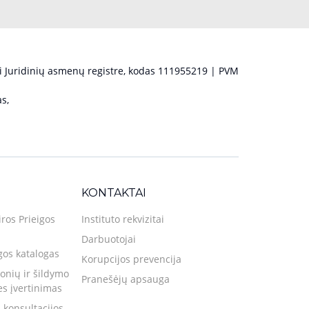
 Juridinių asmenų registre, kodas 111955219 | PVM
s,
KONTAKTAI
iros Prieigos
Instituto rekvizitai
Darbuotojai
gos katalogas
Korupcijos prevencija
nių ir šildymo
Pranešėjų apsauga
ies įvertinimas
 konsultacijos