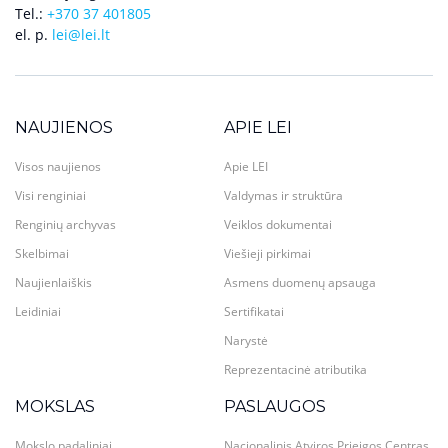
Tel.:
+370 37 401805
el. p.
lei@lei.lt
NAUJIENOS
APIE LEI
Visos naujienos
Apie LEI
Visi renginiai
Valdymas ir struktūra
Renginių archyvas
Veiklos dokumentai
Skelbimai
Viešieji pirkimai
Naujienlaiškis
Asmens duomenų apsauga
Leidiniai
Sertifikatai
Narystė
Reprezentacinė atributika
MOKSLAS
PASLAUGOS
Mokslo padaliniai
Nacionalinis Atviros Prieigos Centras