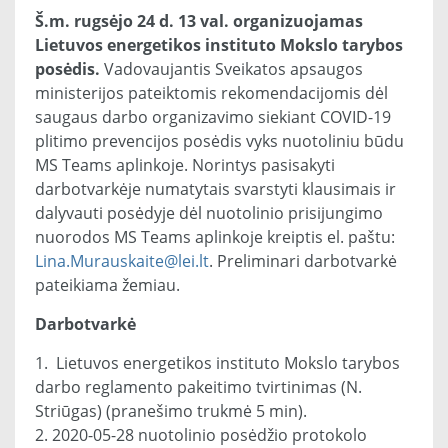
Š.m. rugsėjo 24 d. 13 val. organizuojamas
Lietuvos energetikos instituto Mokslo tarybos
posėdis.
Vadovaujantis Sveikatos apsaugos
ministerijos pateiktomis rekomendacijomis dėl
saugaus darbo organizavimo siekiant COVID-19
plitimo prevencijos posėdis vyks nuotoliniu būdu
MS Teams aplinkoje. Norintys pasisakyti
darbotvarkėje numatytais svarstyti klausimais ir
dalyvauti posėdyje dėl nuotolinio prisijungimo
nuorodos MS Teams aplinkoje kreiptis el. paštu:
Lina.Murauskaite@lei.lt
. Preliminari darbotvarkė
pateikiama žemiau.
Darbotvarkė
1. Lietuvos energetikos instituto Mokslo tarybos
darbo reglamento pakeitimo tvirtinimas (N.
Striūgas) (pranešimo trukmė 5 min).
2. 2020-05-28 nuotolinio posėdžio protokolo