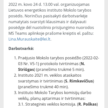
2022 m. kovo 24 d. 13.00 val. organizuojamas
Lietuvos energetikos instituto Mokslo tarybos
posėdis. Norinčius pasisakyti darbotvarkėje
numatytais svarstyti klausimais ir dalyvauti
posėdyje dėl nuotolinio prisijungimo nuorodos
MS Teams aplinkoje prašome kreiptis el. paštu:
Lina.Murauskaite@lei.lt
.
Darbotvarkė:
Praėjusio Mokslo tarybos posėdžio (2022-02-
03 Nr. V5-1) protokolo tvirtinimas (
N.
Striūgas
) (pranešimo trukmė 5 min).
Instituto 2021 m. veiklos ataskaitos
svarstymas ir tvirtinimas (
S. Rimkevičius
)
(pranešimo trukmė 40 min).
Instituto Mokslo Tarybos komisijų darbo
veiklų, planų aptarimas ir tvirtinimas:
3.1. Strateginės veiklos komisija. (
R. Poškas
)