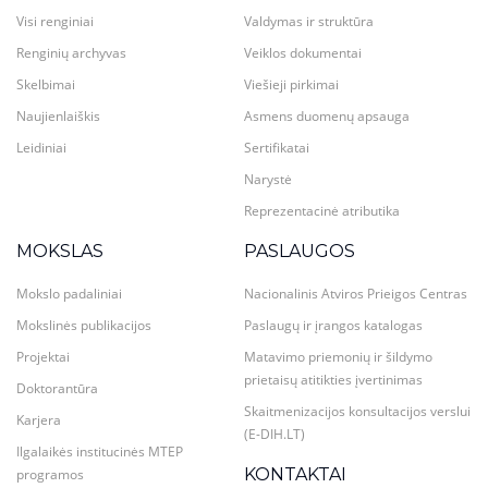
Visi renginiai
Valdymas ir struktūra
Renginių archyvas
Veiklos dokumentai
Skelbimai
Viešieji pirkimai
Naujienlaiškis
Asmens duomenų apsauga
Leidiniai
Sertifikatai
Narystė
Reprezentacinė atributika
MOKSLAS
PASLAUGOS
Mokslo padaliniai
Nacionalinis Atviros Prieigos Centras
Mokslinės publikacijos
Paslaugų ir įrangos katalogas
Projektai
Matavimo priemonių ir šildymo
prietaisų atitikties įvertinimas
Doktorantūra
Skaitmenizacijos konsultacijos verslui
Karjera
(E-DIH.LT)
Ilgalaikės institucinės MTEP
KONTAKTAI
programos