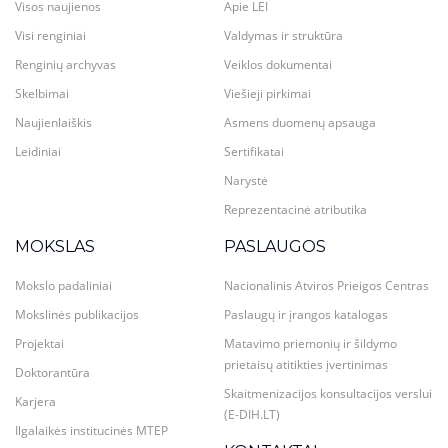
Visos naujienos
Apie LEI
Visi renginiai
Valdymas ir struktūra
Renginių archyvas
Veiklos dokumentai
Skelbimai
Viešieji pirkimai
Naujienlaiškis
Asmens duomenų apsauga
Leidiniai
Sertifikatai
Narystė
Reprezentacinė atributika
MOKSLAS
PASLAUGOS
Mokslo padaliniai
Nacionalinis Atviros Prieigos Centras
Mokslinės publikacijos
Paslaugų ir įrangos katalogas
Projektai
Matavimo priemonių ir šildymo
prietaisų atitikties įvertinimas
Doktorantūra
Skaitmenizacijos konsultacijos verslui
Karjera
(E-DIH.LT)
Ilgalaikės institucinės MTEP