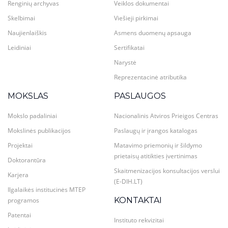
Renginių archyvas
Veiklos dokumentai
Skelbimai
Viešieji pirkimai
Naujienlaiškis
Asmens duomenų apsauga
Leidiniai
Sertifikatai
Narystė
Reprezentacinė atributika
MOKSLAS
PASLAUGOS
Mokslo padaliniai
Nacionalinis Atviros Prieigos Centras
Mokslinės publikacijos
Paslaugų ir įrangos katalogas
Projektai
Matavimo priemonių ir šildymo
prietaisų atitikties įvertinimas
Doktorantūra
Skaitmenizacijos konsultacijos verslui
Karjera
(E-DIH.LT)
Ilgalaikės institucinės MTEP
KONTAKTAI
programos
Patentai
Instituto rekvizitai