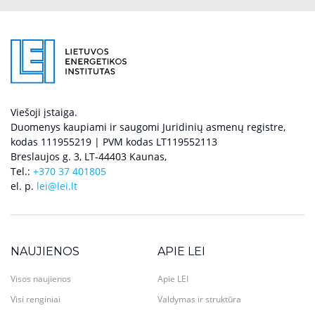
Viešoji įstaiga.
Duomenys kaupiami ir saugomi Juridinių asmenų registre,
kodas 111955219 | PVM kodas LT119552113
Breslaujos g. 3, LT-44403 Kaunas,
Tel.:
+370 37 401805
el. p.
lei@lei.lt
NAUJIENOS
APIE LEI
Visos naujienos
Apie LEI
Visi renginiai
Valdymas ir struktūra