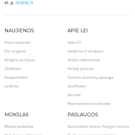
el. p.
lei@lei.lt
NAUJIENOS
APIE LEI
Visos naujienos
Apie LEI
Visi renginiai
Valdymas ir struktūra
Renginių archyvas
Veiklos dokumentai
Skelbimai
Viešieji pirkimai
Naujienlaiškis
Asmens duomenų apsauga
Leidiniai
Sertifikatai
Narystė
Reprezentacinė atributika
MOKSLAS
PASLAUGOS
Mokslo padaliniai
Nacionalinis Atviros Prieigos Centras