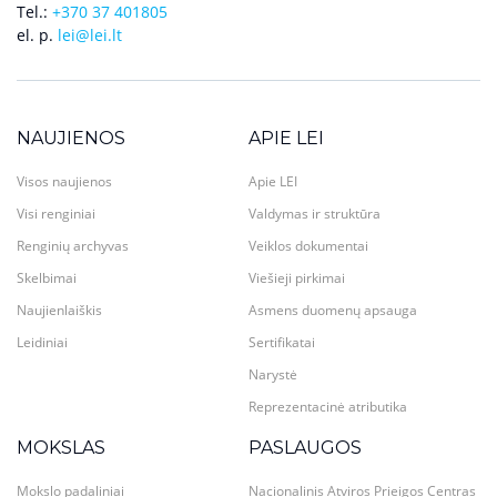
Tel.:
+370 37 401805
el. p.
lei@lei.lt
NAUJIENOS
APIE LEI
Visos naujienos
Apie LEI
Visi renginiai
Valdymas ir struktūra
Renginių archyvas
Veiklos dokumentai
Skelbimai
Viešieji pirkimai
Naujienlaiškis
Asmens duomenų apsauga
Leidiniai
Sertifikatai
Narystė
Reprezentacinė atributika
MOKSLAS
PASLAUGOS
Mokslo padaliniai
Nacionalinis Atviros Prieigos Centras