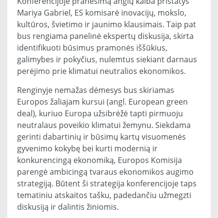
Konferencijoje pranešimą anglų kalba pristatys
Mariya Gabriel, ES komisarė inovacijų, mokslo,
kultūros, švietimo ir jaunimo klausimais. Taip pat
bus rengiama panelinė ekspertų diskusija, skirta
identifikuoti būsimus pramonės iššūkius,
galimybes ir pokyčius, nulemtus siekiant darnaus
perėjimo prie klimatui neutralios ekonomikos.
Renginyje nemažas dėmesys bus skiriamas
Europos žaliajam kursui (angl. European green
deal), kuriuo Europa užsibrėžė tapti pirmuoju
neutralaus poveikio klimatui žemynu. Siekdama
gerinti dabartinių ir būsimų kartų visuomenės
gyvenimo kokybę bei kurti modernią ir
konkurencingą ekonomiką, Europos Komisija
parengė ambicingą tvaraus ekonomikos augimo
strategiją. Būtent ši strategija konferencijoje taps
tematiniu atskaitos tašku, padedančiu užmegzti
diskusiją ir dalintis žiniomis.