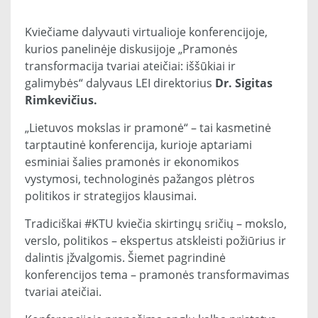
Kviečiame dalyvauti virtualioje konferencijoje,
kurios panelinėje diskusijoje „Pramonės
transformacija tvariai ateičiai: iššūkiai ir
galimybės“ dalyvaus LEI direktorius
Dr. Sigitas
Rimkevičius.
„Lietuvos mokslas ir pramonė“ – tai kasmetinė
tarptautinė konferencija, kurioje aptariami
esminiai šalies pramonės ir ekonomikos
vystymosi, technologinės pažangos plėtros
politikos ir strategijos klausimai.
Tradiciškai #KTU kviečia skirtingų sričių – mokslo,
verslo, politikos – ekspertus atskleisti požiūrius ir
dalintis įžvalgomis. Šiemet pagrindinė
konferencijos tema – pramonės transformavimas
tvariai ateičiai.