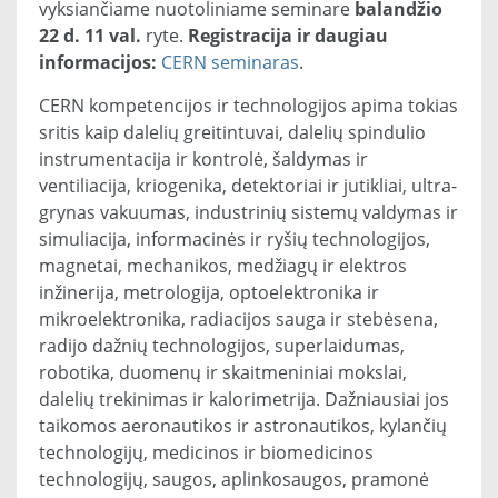
vyksiančiame nuotoliniame seminare
balandžio
22 d. 11 val.
ryte.
Registracija ir daugiau
informacijos:
CERN seminaras
.
CERN kompetencijos ir technologijos apima tokias
sritis kaip dalelių greitintuvai, dalelių spindulio
instrumentacija ir kontrolė, šaldymas ir
ventiliacija, kriogenika, detektoriai ir jutikliai, ultra-
grynas vakuumas, industrinių sistemų valdymas ir
simuliacija, informacinės ir ryšių technologijos,
magnetai, mechanikos, medžiagų ir elektros
inžinerija, metrologija, optoelektronika ir
mikroelektronika, radiacijos sauga ir stebėsena,
radijo dažnių technologijos, superlaidumas,
robotika, duomenų ir skaitmeniniai mokslai,
dalelių trekinimas ir kalorimetrija. Dažniausiai jos
taikomos aeronautikos ir astronautikos, kylančių
technologijų, medicinos ir biomedicinos
technologijų, saugos, aplinkosaugos, pramonė