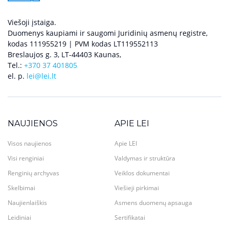
Viešoji įstaiga.
Duomenys kaupiami ir saugomi Juridinių asmenų registre,
kodas 111955219 | PVM kodas LT119552113
Breslaujos g. 3, LT-44403 Kaunas,
Tel.:
+370 37 401805
el. p.
lei@lei.lt
NAUJIENOS
APIE LEI
Visos naujienos
Apie LEI
Visi renginiai
Valdymas ir struktūra
Renginių archyvas
Veiklos dokumentai
Skelbimai
Viešieji pirkimai
Naujienlaiškis
Asmens duomenų apsauga
Leidiniai
Sertifikatai