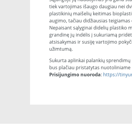
tiek vartojimas išaugo daugiau nei d
plastikinių maišelių keitimas bioplas
augimo, tačiau didžiausias teigiamas
Nepaisant sąlyginai didelių plastiko 
grandinę jų indėlis į sukuriamą pridėti
atsisakymas ir susiję vartojimo pokyči
užimtumą.
Sukurta aplinkai palankių sprendimų 
bus plačiau pristatytas nuotoliniame
Prisijungimo nuoroda
:
https://tiny