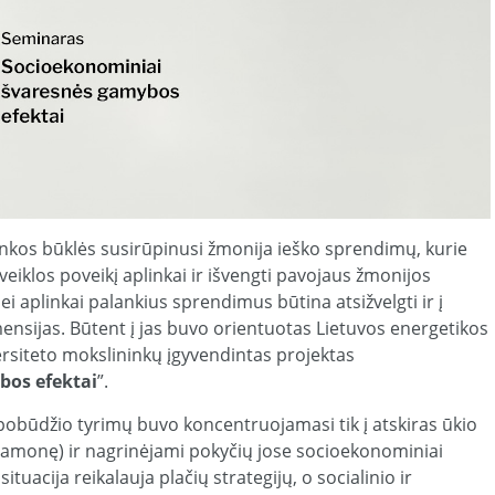
linkos būklės susirūpinusi žmonija ieško sprendimų, kurie
iklos poveikį aplinkai ir išvengti pavojaus žmonijos
ei aplinkai palankius sprendimus būtina atsižvelgti ir į
nsijas. Būtent į jas buvo orientuotas Lietuvos energetikos
ersiteto mokslininkų įgyvendintas projektas
bos efektai
”.
pobūdžio tyrimų buvo koncentruojamasi tik į atskiras ūkio
pramonę) ir nagrinėjami pokyčių jose socioekonominiai
ituacija reikalauja plačių strategijų, o socialinio ir