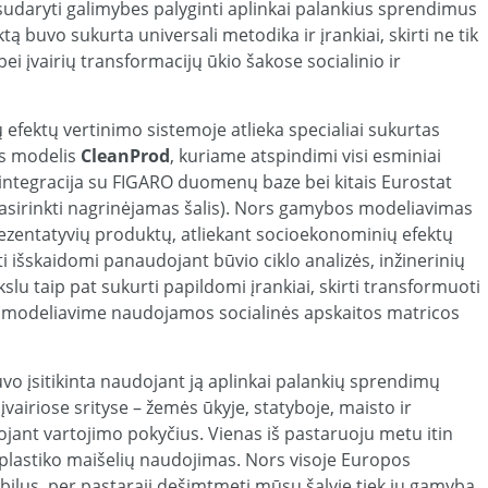
sudaryti galimybes palyginti aplinkai palankius sprendimus
ktą buvo sukurta universali metodika ir įrankiai, skirti ne tik
i įvairių transformacijų ūkio šakose socialinio ir
efektų vertinimo sistemoje atlieka specialiai sukurtas
s modelis
CleanProd
, kuriame atspindimi visi esminiai
(integracija su FIGARO duomenų baze bei kitais Eurostat
 pasirinkti nagrinėjamas šalis). Nors gamybos modeliavimas
ezentatyvių produktų, atliekant socioekonominių efektų
i išskaidomi panaudojant būvio ciklo analizės, inžinerinių
slu taip pat sukurti papildomi įrankiai, skirti transformuoti
 modeliavime naudojamos socialinės apskaitos matricos
 įsitikinta naudojant ją aplinkai palankių sprendimų
vairiose srityse – žemės ūkyje, statyboje, maisto ir
jant vartojimo pokyčius. Vienas iš pastaruoju metu itin
 plastiko maišelių naudojimas. Nors visoje Europos
ilus, per pastarąjį dešimtmetį mūsų šalyje tiek jų gamyba,