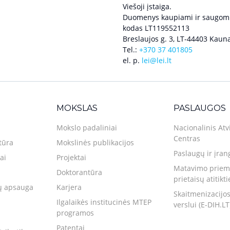
Viešoji įstaiga.
Duomenys kaupiami ir saugomi
kodas LT119552113
Breslaujos g. 3, LT-44403 Kauna
Tel.:
+370 37 401805
el. p.
lei@lei.lt
MOKSLAS
PASLAUGOS
Mokslo padaliniai
Nacionalinis Atv
Centras
tūra
Mokslinės publikacijos
Paslaugų ir įran
ai
Projektai
Matavimo priemo
Doktorantūra
prietaisų atitikt
 apsauga
Karjera
Skaitmenizacijos
Ilgalaikės institucinės MTEP
verslui (E-DIH.LT
programos
Patentai