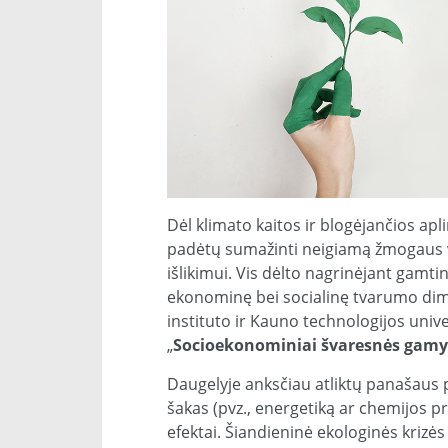
Dėl klimato kaitos ir blogėjančios ap
padėtų sumažinti neigiamą žmogaus ve
išlikimui. Vis dėlto nagrinėjant gamtin
ekonominę bei socialinę tvarumo dime
instituto ir Kauno technologijos univ
„
Socioekonominiai švaresnės gamy
Daugelyje anksčiau atliktų panašaus 
šakas (pvz., energetiką ar chemijos 
efektai. Šiandieninė ekologinės krizės s