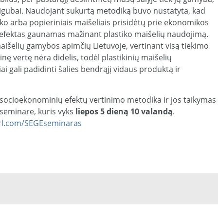
vigubai. Naudojant sukurtą metodiką buvo nustatyta, kad
tiko arba popieriniais maišeliais prisidėtų prie ekonomikos
 efektas gaunamas mažinant plastiko maišelių naudojimą.
maišelių gamybos apimčių Lietuvoje, vertinant visą tiekimo
nę vertę nėra didelis, todėl plastikinių maišelių
ai gali padidinti šalies bendrąjį vidaus produktą ir
socioekonominių efektų vertinimo metodika ir jos taikymas
 seminare, kuris vyks
liepos 5 dieną 10 valandą
.
url.com/SEGEseminaras