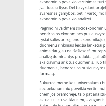
ekonominio poveikio vertinimas turi 
įvairiose srityse. Dėl to vykdant proje
švaresnės gamybos, bet ir vartojimo be
ekonominio poveikio analizei.
Pagrindinį vaidmenį socioekonominių 
bendrosios ekonominės pusiausvyro
ryšiai šalies ar regiono ekonomikoje 
duomenų rinkiniais leidžia lanksčiai
apima daugiau nei šešiasdešimt repr
analizę dominantys produktai gali būt
skaičiavimų ar kitus duomenis. Tuo tik
duomenis į bendrosios pusiausvyros
formatą.
Sukurtos metodikos universalumu buvo
socioekonominio poveikio vertinimui į
chemijos pramonėje, taip pat analizuo
aktualių Lietuvai klausimų – augantis
Sąjungoje jų naudojimas yra gana stab