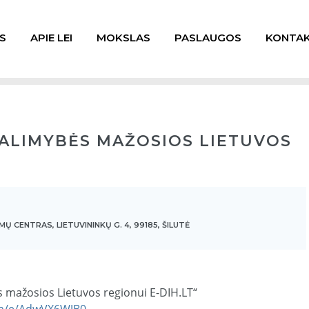
S
APIE LEI
MOKSLAS
PASLAUGOS
KONTAK
ALIMYBĖS MAŽOSIOS LIETUVOS
MŲ CENTRAS, LIETUVININKŲ G. 4, 99185, ŠILUTĖ
 mažosios Lietuvos regionui E-DIH.LT“
com/e/AdwVX6WJB0