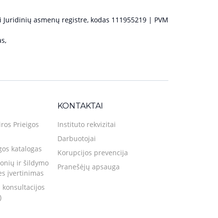
 Juridinių asmenų registre, kodas 111955219 | PVM
s,
KONTAKTAI
iros Prieigos
Instituto rekvizitai
Darbuotojai
gos katalogas
Korupcijos prevencija
nių ir šildymo
Pranešėjų apsauga
ies įvertinimas
 konsultacijos
)