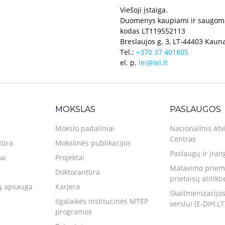
Viešoji įstaiga.
Duomenys kaupiami ir saugomi
kodas LT119552113
Breslaujos g. 3, LT-44403 Kauna
Tel.:
+370 37 401805
el. p.
lei@lei.lt
MOKSLAS
PASLAUGOS
Mokslo padaliniai
Nacionalinis Atv
Centras
tūra
Mokslinės publikacijos
Paslaugų ir įran
ai
Projektai
Matavimo priemo
Doktorantūra
prietaisų atitikt
 apsauga
Karjera
Skaitmenizacijos
Ilgalaikės institucinės MTEP
verslui (E-DIH.LT
programos