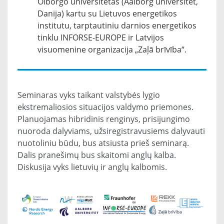
Olborgo universitetas (Aalborg universitet,
Danija) kartu su Lietuvos energetikos
institutu, tarptautiniu darnios energetikos
tinklu INFORSE-EUROPE ir Latvijos
visuomenine organizacija „Zaļā brīvība“.
Seminaras vyks taikant valstybės lygio
ekstremaliosios situacijos valdymo priemones.
Planuojamas hibridinis renginys, prisijungimo
nuoroda dalyviams, užsiregistravusiems dalyvauti
nuotoliniu būdu, bus atsiusta prieš seminarą.
Dalis pranešimų bus skaitomi anglų kalba.
Diskusija vyks lietuvių ir anglų kalbomis.