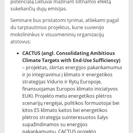
potencialą Lietuvai mažinant šiltnamio efektą
sukeliančių dujų emisijas.
Seminare bus pristatomi tyrimai, atliekami pagal
du tarptautinius projektus, kurie suvienijo
mokslininkus ir visuomeninių organizacijų
atstovus:
CACTUS (angl. Consolidating Ambitious
Climate Targets with End-Use Sufficiency)
– projektas, skirtas energijos pakankamumui
ir jo integravimui į klimato ir energetikos
strategijas Vidurio ir Rytų Europoje,
finansuojamas Europos klimato iniciatyvos
EUKI. Projekto metu energetikos plėtros
scenarijų rengėjai, politikos formuotojai bei
kitos ES klimato kaitos bei energetikos
plėtros strategija suinteresuotos šalys
supažindinamos su energijos
pakankamumu. CACTUS projekto