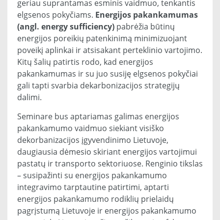
geriau suprantamas esminis vaidmuo, tenkantis
elgsenos pokyčiams.
Energijos pakankamumas
(angl. energy sufficiency)
pabrėžia būtinų
energijos poreikių patenkinimą minimizuojant
poveikį aplinkai ir atsisakant perteklinio vartojimo.
Kitų šalių patirtis rodo, kad energijos
pakankamumas ir su juo susiję elgsenos pokyčiai
gali tapti svarbia dekarbonizacijos strategijų
dalimi.
Seminare bus aptariamas galimas energijos
pakankamumo vaidmuo siekiant visiško
dekorbanizacijos įgyvendinimo Lietuvoje,
daugiausia dėmesio skiriant energijos vartojimui
pastatų ir transporto sektoriuose. Renginio tikslas
– susipažinti su energijos pakankamumo
integravimo tarptautine patirtimi, aptarti
energijos pakankamumo rodiklių prielaidų
pagrįstumą Lietuvoje ir energijos pakankamumo