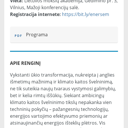
Vieta:
Lietuvos mokslų akademija, Gedimino pr. 3,
Vilnius, Mažoji konferencijų salė.
Registracija internete:
https://bit.ly/enersem
Programa
APIE RENGINĮ
Vykstanti ūkio transformacija, nukreipta į anglies
išmetimų mažinimą ir klimato kaitos švelninimą,
ne tik suteikia naujų tvaraus vystymosi galimybių,
bet ir kelia rimtų iššūkių. Siekiant ambicingų
klimato kaitos švelninimo tikslų nepakanka vien
techninių pokyčių – pažangesnių technologijų,
energijos vartojimo efektyvumo priemonių ar
atsinaujinančių energijos išteklių plėtros. Vis