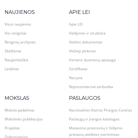
NAUJIENOS
APIE LEI
Visos naujienos
Apie LEI
Visi renginiai
Valdymas ir struktūra
Renginių archyvas
Veiklos dokumentai
Skelbimai
Viešieji pirkimai
Naujienlaiškis
Asmens duomenų apsauga
Leidiniai
Sertifikatai
Narystė
Reprezentacinė atributika
MOKSLAS
PASLAUGOS
Mokslo padaliniai
Nacionalinis Atviros Prieigos Centras
Mokslinės publikacijos
Paslaugų ir įrangos katalogas
Projektai
Matavimo priemonių ir šildymo
prietaisų atitikties įvertinimas
Doktorantūra