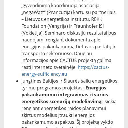
įgyvendinimą koordinuoja asociacija
„negaWatt“ (Prancūzija) kartu su partneriais
– Lietuvos energetikos institutu, REKK
Foundation (Vengrija) ir Fraunhofer ISI
(Vokietija). Seminaro diskusijų rezultatai bus
naudojami rengiant dokumentą apie
energijos pakankamumą Lietuvos pastatų ir
transporto sektoriuose. Daugiau
informacijos apie CACTUS projektą galima
rasti interneto svetainėje:
https://cactus-
energy-sufficiency.eu
Jungtinės Baltijos ir Šiaurės šalių energetikos
tyrimų programos projektas „
Energijos
pakankamumo integravimas į tvarios
energetikos scenarijų modeliavimą
“ siekia
rengiant energetikos raidos planavimui
skirtus modelius įtraukti energijos
pakankamumo aspektus. Šį projektą vykdo