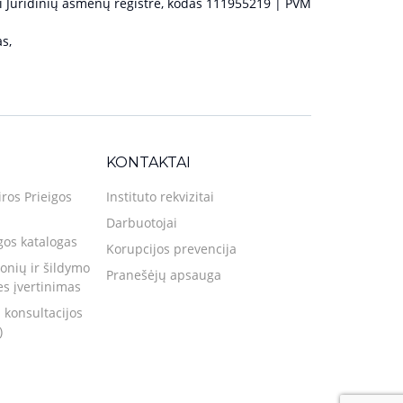
 Juridinių asmenų registre, kodas 111955219 | PVM
s,
KONTAKTAI
iros Prieigos
Instituto rekvizitai
Darbuotojai
gos katalogas
Korupcijos prevencija
nių ir šildymo
Pranešėjų apsauga
ies įvertinimas
 konsultacijos
)