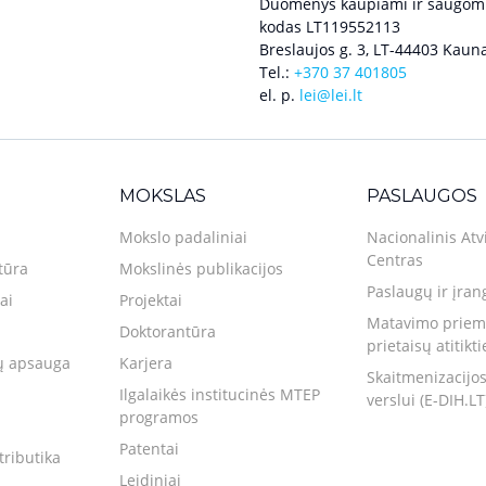
Duomenys kaupiami ir saugomi
kodas LT119552113
Breslaujos g. 3, LT-44403 Kauna
Tel.:
+370 37 401805
el. p.
lei@lei.lt
MOKSLAS
PASLAUGOS
Mokslo padaliniai
Nacionalinis Atv
Centras
tūra
Mokslinės publikacijos
Paslaugų ir įran
ai
Projektai
Matavimo priemo
Doktorantūra
prietaisų atitikt
 apsauga
Karjera
Skaitmenizacijos
Ilgalaikės institucinės MTEP
verslui (E-DIH.LT
programos
Patentai
tributika
Leidiniai