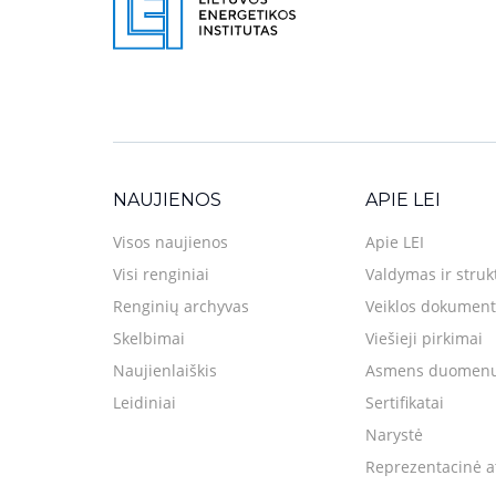
NAUJIENOS
APIE LEI
Visos naujienos
Apie LEI
Visi renginiai
Valdymas ir struk
Renginių archyvas
Veiklos dokument
Skelbimai
Viešieji pirkimai
Naujienlaiškis
Asmens duomenų
Leidiniai
Sertifikatai
Narystė
Reprezentacinė a