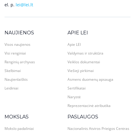
el. p.
lei@lei.lt
NAUJIENOS
APIE LEI
Visos naujienos
Apie LEI
Visi renginiai
Valdymas ir struktūra
Renginių archyvas
Veiklos dokumentai
Skelbimai
Viešieji pirkimai
Naujienlaiškis
Asmens duomenų apsauga
Leidiniai
Sertifikatai
Narystė
Reprezentacinė atributika
MOKSLAS
PASLAUGOS
Mokslo padaliniai
Nacionalinis Atviros Prieigos Centras