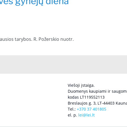
iausios tarybos. R. Požerskio nuotr.
Viešoji įstaiga.
Duomenys kaupiami ir saugomi
kodas LT119552113
Breslaujos g. 3, LT-44403 Kauna
Tel.:
+370 37 401805
el. p.
lei@lei.lt