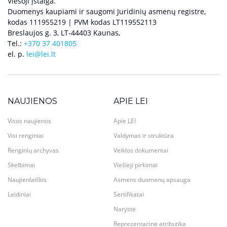
Viešoji įstaiga.
Duomenys kaupiami ir saugomi Juridinių asmenų registre,
kodas 111955219 | PVM kodas LT119552113
Breslaujos g. 3, LT-44403 Kaunas,
Tel.:
+370 37 401805
el. p.
lei@lei.lt
NAUJIENOS
APIE LEI
Visos naujienos
Apie LEI
Visi renginiai
Valdymas ir struktūra
Renginių archyvas
Veiklos dokumentai
Skelbimai
Viešieji pirkimai
Naujienlaiškis
Asmens duomenų apsauga
Leidiniai
Sertifikatai
Narystė
Reprezentacinė atributika