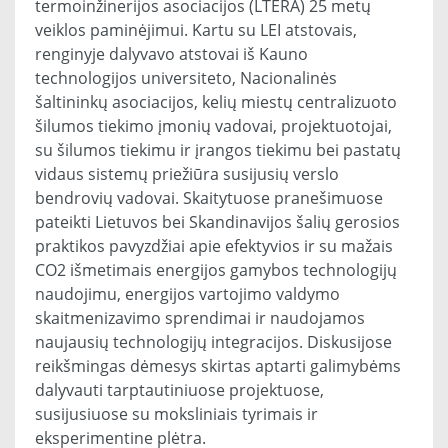
termoinžinerijos asociacijos (LTERA) 25 metų
veiklos paminėjimui. Kartu su LEI atstovais,
renginyje dalyvavo atstovai iš Kauno
technologijos universiteto, Nacionalinės
šaltininkų asociacijos, kelių miestų centralizuoto
šilumos tiekimo įmonių vadovai, projektuotojai,
su šilumos tiekimu ir įrangos tiekimu bei pastatų
vidaus sistemų priežiūra susijusių verslo
bendrovių vadovai. Skaitytuose pranešimuose
pateikti Lietuvos bei Skandinavijos šalių gerosios
praktikos pavyzdžiai apie efektyvios ir su mažais
CO2 išmetimais energijos gamybos technologijų
naudojimu, energijos vartojimo valdymo
skaitmenizavimo sprendimai ir naudojamos
naujausių technologijų integracijos. Diskusijose
reikšmingas dėmesys skirtas aptarti galimybėms
dalyvauti tarptautiniuose projektuose,
susijusiuose su moksliniais tyrimais ir
eksperimentine plėtra.