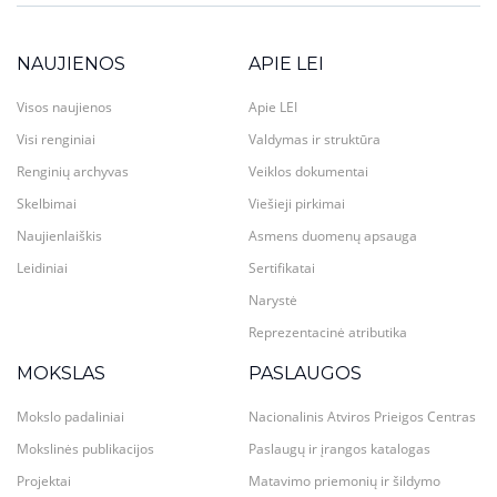
NAUJIENOS
APIE LEI
Visos naujienos
Apie LEI
Visi renginiai
Valdymas ir struktūra
Renginių archyvas
Veiklos dokumentai
Skelbimai
Viešieji pirkimai
Naujienlaiškis
Asmens duomenų apsauga
Leidiniai
Sertifikatai
Narystė
Reprezentacinė atributika
MOKSLAS
PASLAUGOS
Mokslo padaliniai
Nacionalinis Atviros Prieigos Centras
Mokslinės publikacijos
Paslaugų ir įrangos katalogas
Projektai
Matavimo priemonių ir šildymo