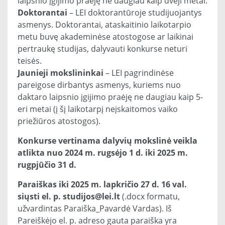
laipsnio įgijimo praėję ne daugiau kaip dveji metai.
Doktorantai
– LEI doktorantūroje studijuojantys
asmenys. Doktorantai, ataskaitinio laikotarpio
metu buvę akademinėse atostogose ar laikinai
pertraukę studijas, dalyvauti konkurse neturi
teisės.
Jaunieji mokslininkai
– LEI pagrindinėse
pareigose dirbantys asmenys, kuriems nuo
daktaro laipsnio įgijimo praėję ne daugiau kaip 5-
eri metai (į šį laikotarpį neįskaitomos vaiko
priežiūros atostogos).
Konkurse vertinama dalyvių mokslinė veikla
atlikta nuo 2024 m. rugsėjo 1 d. iki 2025 m.
rugpjūčio 31 d.
Paraiškas iki 2025 m. lapkričio 27 d. 16 val.
siųsti el. p. studijos@lei.lt
(.docx formatu,
užvardintas Paraiška_Pavardė Vardas). Iš
Pareiškėjo el. p. adreso gauta paraiška yra