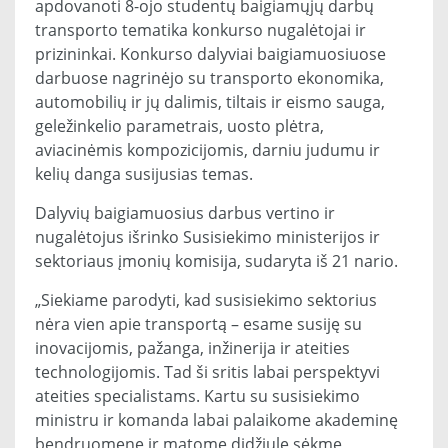
apdovanoti 8-ojo studentų baigiamųjų darbų
transporto tematika konkurso nugalėtojai ir
prizininkai. Konkurso dalyviai baigiamuosiuose
darbuose nagrinėjo su transporto ekonomika,
automobilių ir jų dalimis, tiltais ir eismo sauga,
geležinkelio parametrais, uosto plėtra,
aviacinėmis kompozicijomis, darniu judumu ir
kelių danga susijusias temas.
Dalyvių baigiamuosius darbus vertino ir
nugalėtojus išrinko Susisiekimo ministerijos ir
sektoriaus įmonių komisija, sudaryta iš 21 nario.
„Siekiame parodyti, kad susisiekimo sektorius
nėra vien apie transportą – esame susiję su
inovacijomis, pažanga, inžinerija ir ateities
technologijomis. Tad ši sritis labai perspektyvi
ateities specialistams. Kartu su susisiekimo
ministru ir komanda labai palaikome akademinę
bendruomenę ir matome didžiulę sėkmę