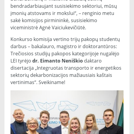
bendradarbiaujant susisiekimo sektoriui, mūsų
įmonių atstovams ir mokslui“, – renginio metu
sakė komisijos pirmininkė, susisiekimo
viceministrė Agnė Vaiciukevičiūtė.
Konkurso komisija vertino trijų pakopų studentų
darbus – bakalauro, magistro ir doktorantūros:
Trečiosios studijų pakopos kategorijoje nugalėjo
LEI tyrėjo
dr. Eimanto Neniškio
daktaro
disertacija „Integruotas transporto ir energetikos
sektorių dekarbonizacijos mažiausiais kaštais
vertinimas“. Sveikiname!