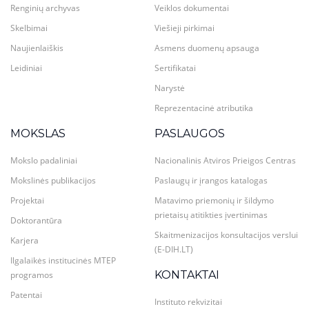
Renginių archyvas
Veiklos dokumentai
Skelbimai
Viešieji pirkimai
Naujienlaiškis
Asmens duomenų apsauga
Leidiniai
Sertifikatai
Narystė
Reprezentacinė atributika
MOKSLAS
PASLAUGOS
Mokslo padaliniai
Nacionalinis Atviros Prieigos Centras
Mokslinės publikacijos
Paslaugų ir įrangos katalogas
Projektai
Matavimo priemonių ir šildymo
prietaisų atitikties įvertinimas
Doktorantūra
Skaitmenizacijos konsultacijos verslui
Karjera
(E-DIH.LT)
Ilgalaikės institucinės MTEP
KONTAKTAI
programos
Patentai
Instituto rekvizitai