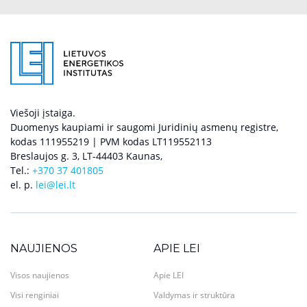
Viešoji įstaiga.
Duomenys kaupiami ir saugomi Juridinių asmenų registre,
kodas 111955219 | PVM kodas LT119552113
Breslaujos g. 3, LT-44403 Kaunas,
Tel.:
+370 37 401805
el. p.
lei@lei.lt
NAUJIENOS
APIE LEI
Visos naujienos
Apie LEI
Visi renginiai
Valdymas ir struktūra