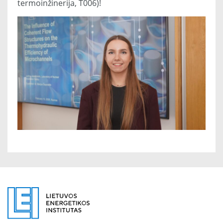
termoinžinerija, T006)!