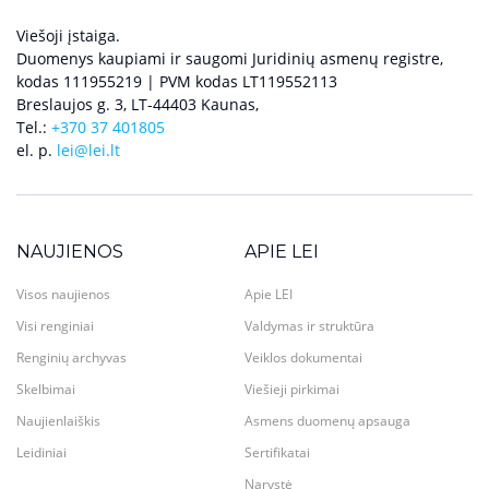
Viešoji įstaiga.
Duomenys kaupiami ir saugomi Juridinių asmenų registre,
kodas 111955219 | PVM kodas LT119552113
Breslaujos g. 3, LT-44403 Kaunas,
Tel.:
+370 37 401805
el. p.
lei@lei.lt
NAUJIENOS
APIE LEI
Visos naujienos
Apie LEI
Visi renginiai
Valdymas ir struktūra
Renginių archyvas
Veiklos dokumentai
Skelbimai
Viešieji pirkimai
Naujienlaiškis
Asmens duomenų apsauga
Leidiniai
Sertifikatai
Narystė