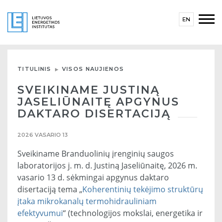
EN
TITULINIS
VISOS NAUJIENOS
SVEIKINAME JUSTINĄ
JASELIŪNAITĘ APGYNUS
DAKTARO DISERTACIJĄ
2026 VASARIO 13
Sveikiname Branduolinių įrenginių saugos
laboratorijos j. m. d. Justiną Jaseliūnaitę, 2026 m.
vasario 13 d. sėkmingai apgynus daktaro
disertaciją tema „
Koherentinių tekėjimo struktūrų
įtaka mikrokanalų termohidrauliniam
efektyvumui
“ (technologijos mokslai, energetika ir