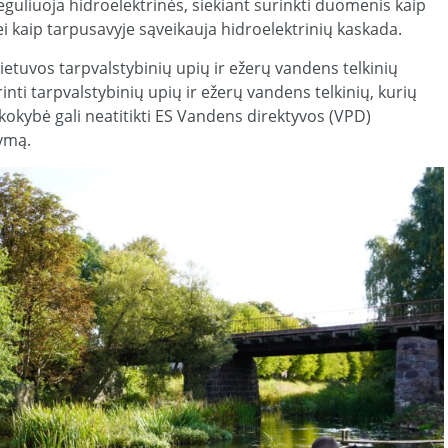
guliuoja hidroelektrinės, siekiant surinkti duomenis kaip
i kaip tarpusavyje sąveikauja hidroelektrinių kaskada.
Lietuvos tarpvalstybinių upių ir ežerų vandens telkinių
nti tarpvalstybinių upių ir ežerų vandens telkinių, kurių
kokybė gali neatitikti ES Vandens direktyvos (VPD)
dymą.