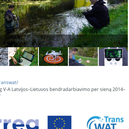
/transwat/
g V-A Latvijos–Lietuvos bendradarbiavimo per sieną 2014–
/