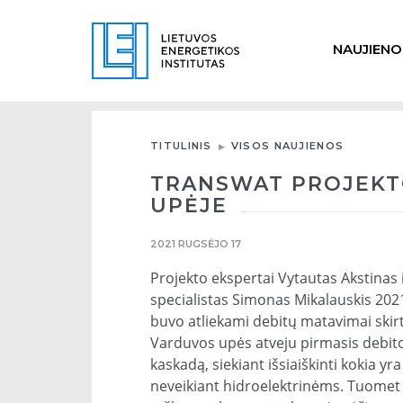
NAUJIENO
TITULINIS
VISOS NAUJIENOS
TRANSWAT PROJEKT
UPĖJE
2021 RUGSĖJO 17
Projekto ekspertai Vytautas Akstinas 
specialistas Simonas Mikalauskis 2021
buvo atliekami debitų matavimai skir
Varduvos upės atveju pirmasis debito
kaskadą, siekiant išsiaiškinti kokia y
neveikiant hidroelektrinėms. Tuomet