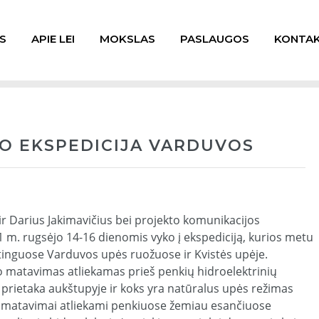
S
APIE LEI
MOKSLAS
PASLAUGOS
KONTAK
O EKSPEDICIJA VARDUVOS
ir Darius Jakimavičius bei projekto komunikacijos
 m. rugsėjo 14-16 dienomis vyko į ekspediciją, kurios metu
tinguose Varduvos upės ruožuose ir Kvistės upėje.
 matavimas atliekamas prieš penkių hidroelektrinių
ra prietaka aukštupyje ir koks yra natūralus upės režimas
 matavimai atliekami penkiuose žemiau esančiuose