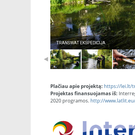
TRANSWAT EKSPEDICIJA
Plačiau apie projektą:
https://lei.lt
Projektas finansuojamas iš:
Interre
2020 programos.
http://www.latlit.eu