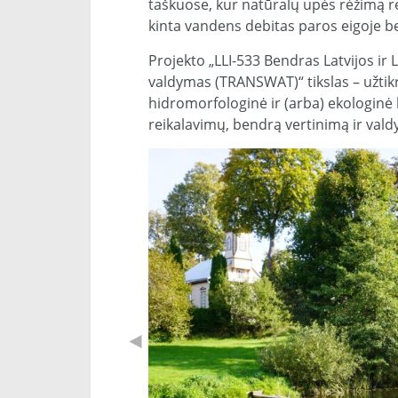
taškuose, kur natūralų upės rėžimą re
kinta vandens debitas paros eigoje be
Projekto „LLI-533 Bendras Latvijos ir 
valdymas (TRANSWAT)“ tikslas – užtikri
hidromorfologinė ir (arba) ekologinė 
reikalavimų, bendrą vertinimą ir val