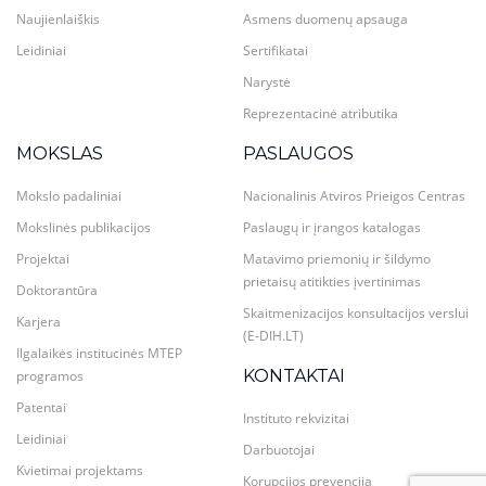
Naujienlaiškis
Asmens duomenų apsauga
Leidiniai
Sertifikatai
Narystė
Reprezentacinė atributika
MOKSLAS
PASLAUGOS
Mokslo padaliniai
Nacionalinis Atviros Prieigos Centras
Mokslinės publikacijos
Paslaugų ir įrangos katalogas
Projektai
Matavimo priemonių ir šildymo
prietaisų atitikties įvertinimas
Doktorantūra
Skaitmenizacijos konsultacijos verslui
Karjera
(E-DIH.LT)
Ilgalaikės institucinės MTEP
KONTAKTAI
programos
Patentai
Instituto rekvizitai
Leidiniai
Darbuotojai
Kvietimai projektams
Korupcijos prevencija