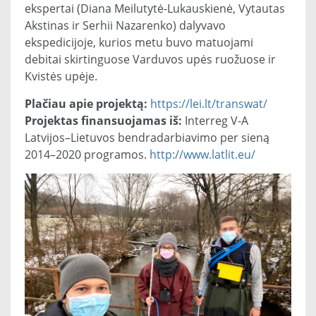
ekspertai (Diana Meilutytė-Lukauskienė, Vytautas
Akstinas ir Serhii Nazarenko) dalyvavo
ekspedicijoje, kurios metu buvo matuojami
debitai skirtinguose Varduvos upės ruožuose ir
Kvistės upėje.
Plačiau apie projektą:
https://lei.lt/transwat/
Projektas finansuojamas iš:
Interreg V-A
Latvijos–Lietuvos bendradarbiavimo per sieną
2014–2020 programos.
http://www.latlit.eu/