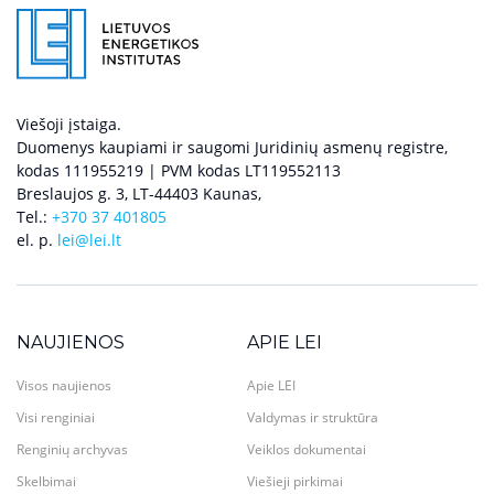
Viešoji įstaiga.
Duomenys kaupiami ir saugomi Juridinių asmenų registre,
kodas 111955219 | PVM kodas LT119552113
Breslaujos g. 3, LT-44403 Kaunas,
Tel.:
+370 37 401805
el. p.
lei@lei.lt
NAUJIENOS
APIE LEI
Visos naujienos
Apie LEI
Visi renginiai
Valdymas ir struktūra
Renginių archyvas
Veiklos dokumentai
Skelbimai
Viešieji pirkimai