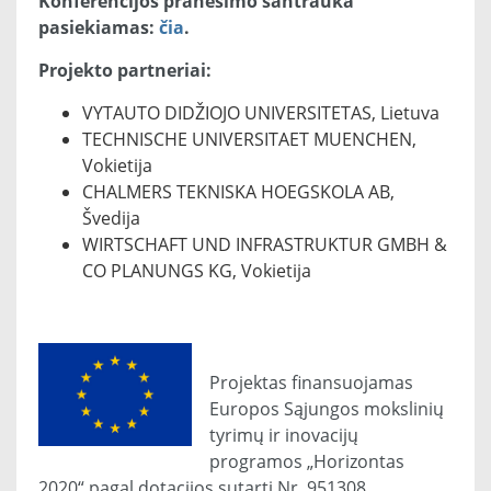
Konferencijos pranešimo santrauka
pasiekiamas:
čia
.
Projekto partneriai:
VYTAUTO DIDŽIOJO UNIVERSITETAS, Lietuva
TECHNISCHE UNIVERSITAET MUENCHEN,
Vokietija
CHALMERS TEKNISKA HOEGSKOLA AB,
Švedija
WIRTSCHAFT UND INFRASTRUKTUR GMBH &
CO PLANUNGS KG, Vokietija
Projektas finansuojamas
Europos Sąjungos mokslinių
tyrimų ir inovacijų
programos „Horizontas
2020“ pagal dotacijos sutartį Nr. 951308.