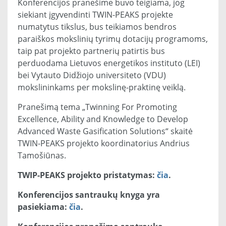
Konferencijos pranešime buvo teigiama, jog
siekiant įgyvendinti TWIN-PEAKS projekte
numatytus tikslus, bus teikiamos bendros
paraiškos mokslinių tyrimų dotacijų programoms,
taip pat projekto partnerių patirtis bus
perduodama Lietuvos energetikos instituto (LEI)
bei Vytauto Didžiojo universiteto (VDU)
mokslininkams per mokslinę-praktinę veiklą.
Pranešimą tema „Twinning For Promoting
Excellence, Ability and Knowledge to Develop
Advanced Waste Gasification Solutions“ skaitė
TWIN-PEAKS projekto koordinatorius Andrius
Tamošiūnas.
TWIP-PEAKS projekto pristatymas:
čia
.
Konferencijos santraukų knyga yra
pasiekiama:
čia
.