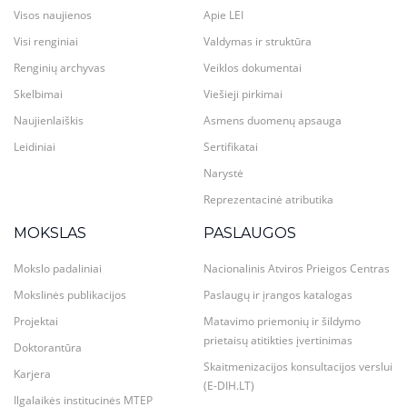
Visos naujienos
Apie LEI
Visi renginiai
Valdymas ir struktūra
Renginių archyvas
Veiklos dokumentai
Skelbimai
Viešieji pirkimai
Naujienlaiškis
Asmens duomenų apsauga
Leidiniai
Sertifikatai
Narystė
Reprezentacinė atributika
MOKSLAS
PASLAUGOS
Mokslo padaliniai
Nacionalinis Atviros Prieigos Centras
Mokslinės publikacijos
Paslaugų ir įrangos katalogas
Projektai
Matavimo priemonių ir šildymo
prietaisų atitikties įvertinimas
Doktorantūra
Skaitmenizacijos konsultacijos verslui
Karjera
(E-DIH.LT)
Ilgalaikės institucinės MTEP