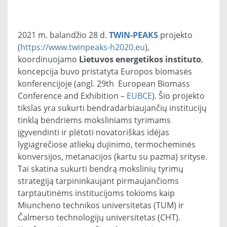
2021 m. balandžio 28 d.
TWIN-PEAKS
projekto
(
https://www.twinpeaks-h2020.eu
),
koordinuojamo
Lietuvos energetikos instituto
,
koncepcija buvo pristatyta Europos biomasės
konferencijoje (angl. 29th European Biomass
Conference and Exhibition –
EUBCE
). Šio projekto
tikslas yra sukurti bendradarbiaujančių institucijų
tinklą bendriems moksliniams tyrimams
įgyvendinti ir plėtoti novatoriškas idėjas
lygiagrečiose atliekų dujinimo, termocheminės
konversijos, metanacijos (kartu su pazma) srityse.
Tai skatina sukurti bendrą mokslinių tyrimų
strategiją tarpininkaujant pirmaujančioms
tarptautinėms institucijoms tokioms kaip
Miuncheno technikos universitetas (TUM) ir
Čalmerso technologijų universitetas (CHT).