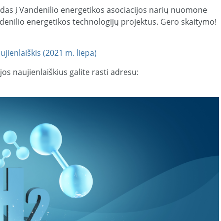
odas į Vandenilio energetikos asociacijos narių nuomone
enilio energetikos technologijų projektus. Gero skaitymo!
jienlaiškis (2021 m. liepa)
os naujienlaiškius galite rasti adresu: