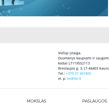
Viešoji įstaiga.
Duomenys kaupiami ir saugomi
kodas LT119552113
Breslaujos g. 3, LT-44403 Kauna
Tel.:
+370 37 401805
el. p.
lei@lei.lt
MOKSLAS
PASLAUGOS