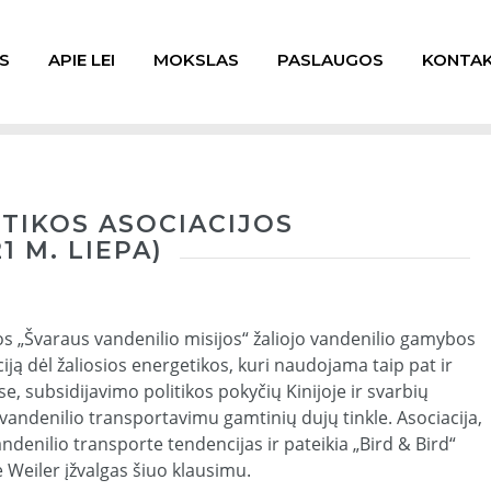
S
APIE LEI
MOKSLAS
PASLAUGOS
KONTAK
TIKOS ASOCIACIJOS
1 M. LIEPA)
os „Švaraus vandenilio misijos“ žaliojo vandenilio gamybos
ją dėl žaliosios energetikos, kuri naudojama taip pat ir
, subsidijavimo politikos pokyčių Kinijoje ir svarbių
andenilio transportavimu gamtinių dujų tinkle. Asociacija,
andenilio transporte tendencijas ir pateikia „Bird & Bird“
e Weiler įžvalgas šiuo klausimu.