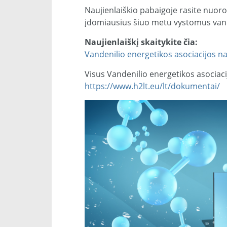
Naujienlaiškio pabaigoje rasite nuor
įdomiausius šiuo metu vystomus vand
Naujienlaiškį skaitykite čia:
Vandenilio energetikos asociacijos nau
Visus Vandenilio energetikos asociacij
https://www.h2lt.eu/lt/dokumentai/