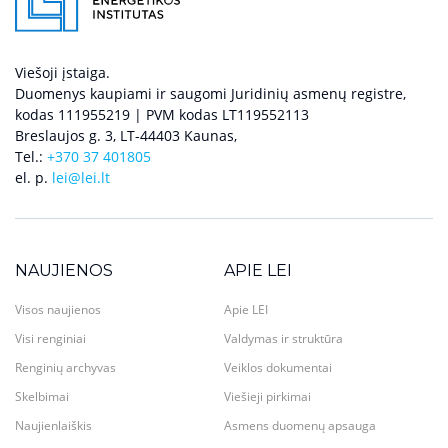
Viešoji įstaiga.
Duomenys kaupiami ir saugomi Juridinių asmenų registre,
kodas 111955219 | PVM kodas LT119552113
Breslaujos g. 3, LT-44403 Kaunas,
Tel.:
+370 37 401805
el. p.
lei@lei.lt
NAUJIENOS
APIE LEI
Visos naujienos
Apie LEI
Visi renginiai
Valdymas ir struktūra
Renginių archyvas
Veiklos dokumentai
Skelbimai
Viešieji pirkimai
Naujienlaiškis
Asmens duomenų apsauga