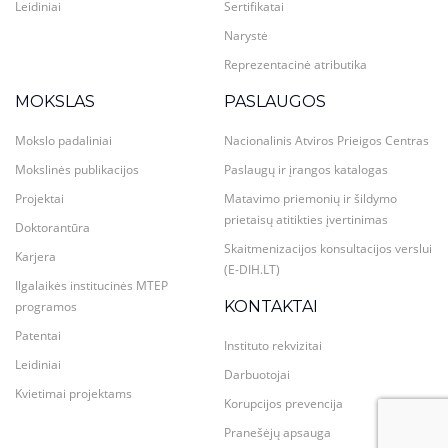
Leidiniai
Sertifikatai
Narystė
Reprezentacinė atributika
MOKSLAS
PASLAUGOS
Mokslo padaliniai
Nacionalinis Atviros Prieigos Centras
Mokslinės publikacijos
Paslaugų ir įrangos katalogas
Projektai
Matavimo priemonių ir šildymo
prietaisų atitikties įvertinimas
Doktorantūra
Skaitmenizacijos konsultacijos verslui
Karjera
(E-DIH.LT)
Ilgalaikės institucinės MTEP
KONTAKTAI
programos
Patentai
Instituto rekvizitai
Leidiniai
Darbuotojai
Kvietimai projektams
Korupcijos prevencija
Pranešėjų apsauga