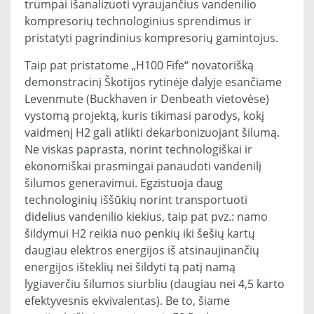
trumpai išanalizuoti vyraujančius vandenilio
kompresorių technologinius sprendimus ir
pristatyti pagrindinius kompresorių gamintojus.
Taip pat pristatome „H100 Fife“ novatorišką
demonstracinį Škotijos rytinėje dalyje esančiame
Levenmute (Buckhaven ir Denbeath vietovėse)
vystomą projektą, kuris tikimasi parodys, kokį
vaidmenį H2 gali atlikti dekarbonizuojant šilumą.
Ne viskas paprasta, norint technologiškai ir
ekonomiškai prasmingai panaudoti vandenilį
šilumos generavimui. Egzistuoja daug
technologinių iššūkių norint transportuoti
didelius vandenilio kiekius, taip pat pvz.: namo
šildymui H2 reikia nuo penkių iki šešių kartų
daugiau elektros energijos iš atsinaujinančių
energijos išteklių nei šildyti tą patį namą
lygiaverčiu šilumos siurbliu (daugiau nei 4,5 karto
efektyvesnis ekvivalentas). Be to, šiame