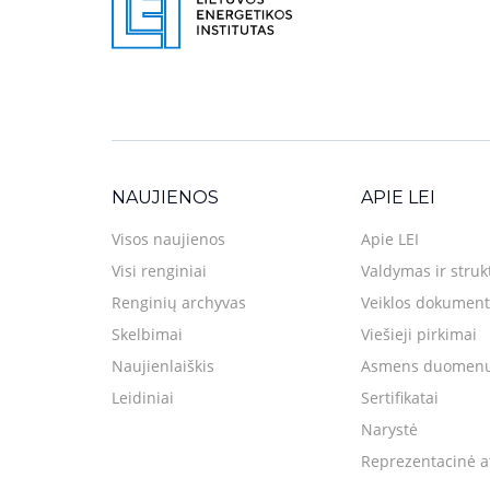
NAUJIENOS
APIE LEI
Visos naujienos
Apie LEI
Visi renginiai
Valdymas ir struk
Renginių archyvas
Veiklos dokument
Skelbimai
Viešieji pirkimai
Naujienlaiškis
Asmens duomenų
Leidiniai
Sertifikatai
Narystė
Reprezentacinė a