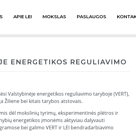
S
APIE LEI
MOKSLAS
PASLAUGOS
KONTAK
ĖJE ENERGETIKOS REGULIAVIMO
kėsi Valstybinėje energetikos reguliavimo taryboje (VERT),
 Žiliene bei kitais tarybos atstovais.
s dėl mokslinių tyrimų, eksperimentinės plėtros ir
limybių energetikos įmonėms aktyviau dalyvauti
ogramose bei galimo VERT ir LEI bendradarbiavimo