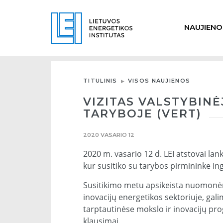
NAUJIENO
TITULINIS
VISOS NAUJIENOS
VIZITAS VALSTYBIN
TARYBOJE (VERT)
2020 VASARIO 12
2020 m. vasario 12 d. LEI atstovai lan
kur susitiko su tarybos pirmininke Inga
Susitikimo metu apsikeista nuomonėmi
inovacijų energetikos sektoriuje, ga
tarptautinėse mokslo ir inovacijų pr
klausimai.