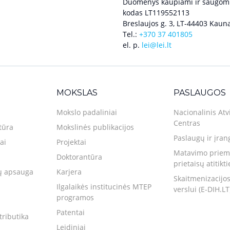
Duomenys kaupiami ir saugomi
kodas LT119552113
Breslaujos g. 3, LT-44403 Kauna
Tel.:
+370 37 401805
el. p.
lei@lei.lt
MOKSLAS
PASLAUGOS
Mokslo padaliniai
Nacionalinis Atv
Centras
tūra
Mokslinės publikacijos
Paslaugų ir įran
ai
Projektai
Matavimo priemo
Doktorantūra
prietaisų atitikt
 apsauga
Karjera
Skaitmenizacijos
Ilgalaikės institucinės MTEP
verslui (E-DIH.LT
programos
Patentai
tributika
Leidiniai