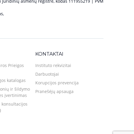
 Juridinių asmenų registre, kodas 111955219 | PVM
s,
KONTAKTAI
iros Prieigos
Instituto rekvizitai
Darbuotojai
gos katalogas
Korupcijos prevencija
nių ir šildymo
Pranešėjų apsauga
ies įvertinimas
 konsultacijos
)