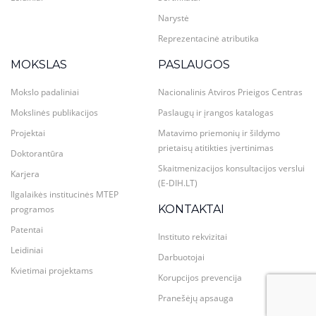
Narystė
Reprezentacinė atributika
MOKSLAS
PASLAUGOS
Mokslo padaliniai
Nacionalinis Atviros Prieigos Centras
Mokslinės publikacijos
Paslaugų ir įrangos katalogas
Projektai
Matavimo priemonių ir šildymo
prietaisų atitikties įvertinimas
Doktorantūra
Skaitmenizacijos konsultacijos verslui
Karjera
(E-DIH.LT)
Ilgalaikės institucinės MTEP
KONTAKTAI
programos
Patentai
Instituto rekvizitai
Leidiniai
Darbuotojai
Kvietimai projektams
Korupcijos prevencija
Pranešėjų apsauga