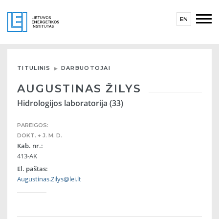
EN
TITULINIS
DARBUOTOJAI
AUGUSTINAS ŽILYS
Hidrologijos laboratorija (33)
PAREIGOS:
DOKT. + J. M. D.
Kab. nr.:
413-AK
El. paštas:
Augustinas.Zilys@lei.lt