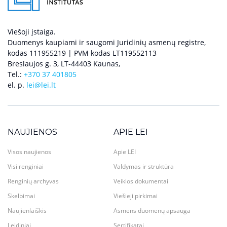
Viešoji įstaiga.
Duomenys kaupiami ir saugomi Juridinių asmenų registre,
kodas 111955219 | PVM kodas LT119552113
Breslaujos g. 3, LT-44403 Kaunas,
Tel.:
+370 37 401805
el. p.
lei@lei.lt
NAUJIENOS
APIE LEI
Visos naujienos
Apie LEI
Visi renginiai
Valdymas ir struktūra
Renginių archyvas
Veiklos dokumentai
Skelbimai
Viešieji pirkimai
Naujienlaiškis
Asmens duomenų apsauga
Leidiniai
Sertifikatai