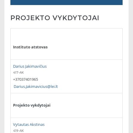
PROJEKTO VYKDYTOJAI
Instituto atstovas
Darius Jakimavičius
417-AK
+37037401965
Darius.Jakimavicius@lei.lt
Projekto vykdytojai
Vytautas Akstinas
419-AK