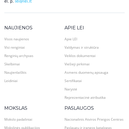
el. p.
lei@lei.lt
NAUJIENOS
APIE LEI
Visos naujienos
Apie LEI
Visi renginiai
Valdymas ir struktūra
Renginių archyvas
Veiklos dokumentai
Skelbimai
Viešieji pirkimai
Naujienlaiškis
Asmens duomenų apsauga
Leidiniai
Sertifikatai
Narystė
Reprezentacinė atributika
MOKSLAS
PASLAUGOS
Mokslo padaliniai
Nacionalinis Atviros Prieigos Centras
Mokslinės publikacijos
Paslaugų ir įrangos katalogas