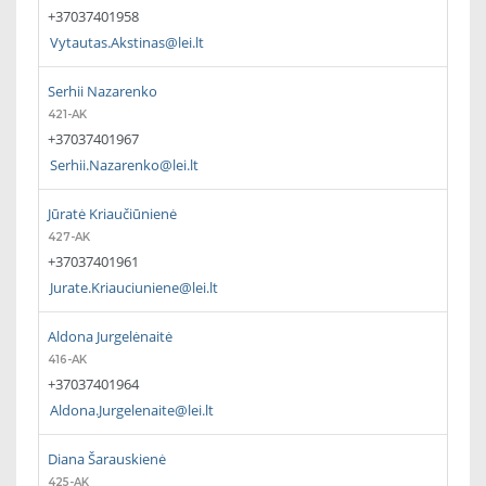
+37037401958
Vytautas.Akstinas@lei.lt
Serhii Nazarenko
421-AK
+37037401967
Serhii.Nazarenko@lei.lt
Jūratė Kriaučiūnienė
427-AK
+37037401961
Jurate.Kriauciuniene@lei.lt
Aldona Jurgelėnaitė
416-AK
+37037401964
Aldona.Jurgelenaite@lei.lt
Diana Šarauskienė
425-AK