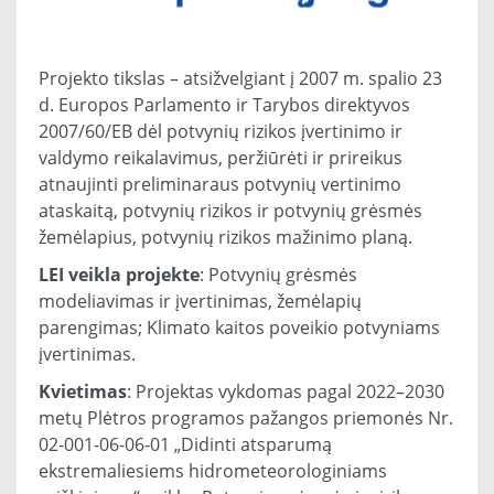
Projekto tikslas – atsižvelgiant į 2007 m. spalio 23
d. Europos Parlamento ir Tarybos direktyvos
2007/60/EB dėl potvynių rizikos įvertinimo ir
valdymo reikalavimus, peržiūrėti ir prireikus
atnaujinti preliminaraus potvynių vertinimo
ataskaitą, potvynių rizikos ir potvynių grėsmės
žemėlapius, potvynių rizikos mažinimo planą.
LEI veikla projekte
: Potvynių grėsmės
modeliavimas ir įvertinimas, žemėlapių
parengimas; Klimato kaitos poveikio potvyniams
įvertinimas.
Kvietimas
: Projektas vykdomas pagal 2022–2030
metų Plėtros programos pažangos priemonės Nr.
02-001-06-06-01 „Didinti atsparumą
ekstremaliesiems hidrometeorologiniams