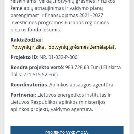
reiškiniams“ veiklą „Potvynių grėsmės ir rizikos
žemėlapių atnaujinimas ir valdymo planų
parengimas“ ir finansuojamas 2021–2027
investicinės programos Europos regioninės
plėtros fondo lėšomis.
Raktažodžiai
:
Potvynių rizika
,
potvynių grėsmės žemėlapiai
.
Projekto ID
: NR. 01-032-P-0001
Bendra projekto vertė
: 983 728,63 Eur (LEI skirta
dalis: 221 515,52 Eur).
Koordinatorius
: Aplinkos apsaugos agentūra
Partneriai:
Lietuvos energetikos institutas ir
Lietuvos Respublikos aplinkos ministerijos
aplinkos projektų valdymo agentūra.
PROJEKTO VYKDYTOJAI