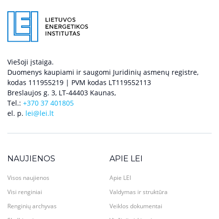
Viešoji įstaiga.
Duomenys kaupiami ir saugomi Juridinių asmenų registre,
kodas 111955219 | PVM kodas LT119552113
Breslaujos g. 3, LT-44403 Kaunas,
Tel.:
+370 37 401805
el. p.
lei@lei.lt
NAUJIENOS
APIE LEI
Visos naujienos
Apie LEI
Visi renginiai
Valdymas ir struktūra
Renginių archyvas
Veiklos dokumentai