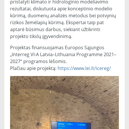
pristatyti klimato ir hidrologinio modeliavimo
rezultatai, diskutuota apie konceptinio modelio
kūrimą, duomenų analizės metodus bei potvynių
rizikos žemėlapių kūrimą. Ekspertai taip pat
aptarė būsimus darbus, siekiant užtikrinti
projekto tikslų įgyvendinimą.
Projektas finansuojamas Europos Sąjungos
„Interreg VI-A Latvia–Lithuania Programme 2021–
2027“ programos lėšomis.
Plačiau apie projektą:
https://www.lei.lt/icereg/