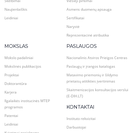
Skelbimai
Viešieji pirkimai
Naujienlaiškis
Asmens duomenų apsauga
Leidiniai
Sertifikatai
Narystė
Reprezentacinė atributika
MOKSLAS
PASLAUGOS
Mokslo padaliniai
Nacionalinis Atviros Prieigos Centras
Mokslinės publikacijos
Paslaugų ir įrangos katalogas
Projektai
Matavimo priemonių ir šildymo
prietaisų atitikties įvertinimas
Doktorantūra
Skaitmenizacijos konsultacijos verslui
Karjera
(E-DIH.LT)
Ilgalaikės institucinės MTEP
KONTAKTAI
programos
Patentai
Instituto rekvizitai
Leidiniai
Darbuotojai
Kvietimai projektams