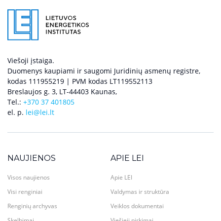
Viešoji įstaiga.
Duomenys kaupiami ir saugomi Juridinių asmenų registre,
kodas 111955219 | PVM kodas LT119552113
Breslaujos g. 3, LT-44403 Kaunas,
Tel.:
+370 37 401805
el. p.
lei@lei.lt
NAUJIENOS
APIE LEI
Visos naujienos
Apie LEI
Visi renginiai
Valdymas ir struktūra
Renginių archyvas
Veiklos dokumentai
Skelbimai
Viešieji pirkimai