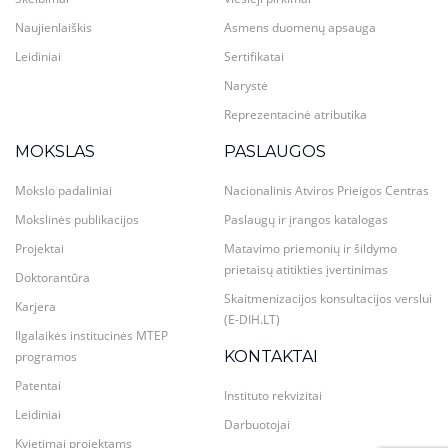
Naujienlaiškis
Asmens duomenų apsauga
Leidiniai
Sertifikatai
Narystė
Reprezentacinė atributika
MOKSLAS
PASLAUGOS
Mokslo padaliniai
Nacionalinis Atviros Prieigos Centras
Mokslinės publikacijos
Paslaugų ir įrangos katalogas
Projektai
Matavimo priemonių ir šildymo
prietaisų atitikties įvertinimas
Doktorantūra
Skaitmenizacijos konsultacijos verslui
Karjera
(E-DIH.LT)
Ilgalaikės institucinės MTEP
KONTAKTAI
programos
Patentai
Instituto rekvizitai
Leidiniai
Darbuotojai
Kvietimai projektams