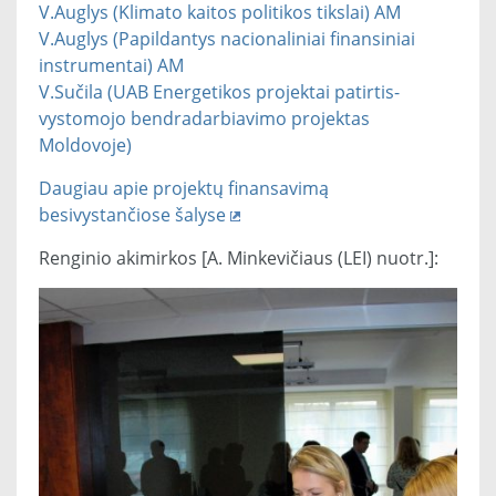
V.Auglys (Klimato kaitos politikos tikslai) AM
V.Auglys (Papildantys nacionaliniai finansiniai
instrumentai) AM
V.Sučila (UAB Energetikos projektai patirtis-
vystomojo bendradarbiavimo projektas
Moldovoje)
Daugiau apie projektų finansavimą
besivystančiose šalyse
Renginio akimirkos [A. Minkevičiaus (LEI) nuotr.]: