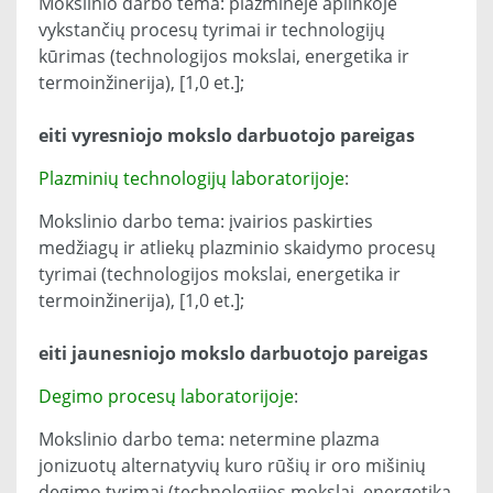
Mokslinio darbo tema: plazminėje aplinkoje
vykstančių procesų tyrimai ir technologijų
kūrimas (technologijos mokslai, energetika ir
termoinžinerija), [1,0 et.];
eiti vyresniojo mokslo darbuotojo pareigas
Plazminių technologijų laboratorijoje
:
Mokslinio darbo tema: įvairios paskirties
medžiagų ir atliekų plazminio skaidymo procesų
tyrimai (technologijos mokslai, energetika ir
termoinžinerija), [1,0 et.];
eiti jaunesniojo mokslo darbuotojo pareigas
Degimo procesų laboratorijoje
:
Mokslinio darbo tema: netermine plazma
jonizuotų alternatyvių kuro rūšių ir oro mišinių
degimo tyrimai (technologijos mokslai, energetika