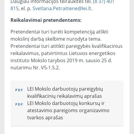
Daugiau informacijos teiraukitės tel.
(8 37) 401
815
, el. p.
Svetlana.Petraitiene@lei.lt
.
Reikalavimai pretendentams:
Pretendentai turi turėti kompetenciją atlikti
mokslinį darbą skelbime nurodyta tema.
Pretendentai turi atitikti pareigybės kvalifikacinius
reikalavimus, patvirtintus Lietuvos energetikos
instituto Mokslo tarybos 2019 m. sausio 25 d.
nutarimu Nr. V5-1.5.2.
LEI Mokslo darbuotojų pareigybių
kvalifikacinių reikalavimų aprašas
LEI Mokslo darbuotojų konkursų ir
atestavimo pareigoms organizavimo
tvarkos aprašas