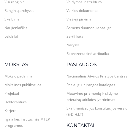
Visi renginiai
Valdymas ir struktūra
Renginių archyvas
Veiklos dokumentai
Skelbimai
Viešieji pirkimai
Naujienlaiškis
Asmens duomenų apsauga
Leidiniai
Sertifikatai
Narystė
Reprezentacinė atributika
MOKSLAS
PASLAUGOS
Mokslo padaliniai
Nacionalinis Atviros Prieigos Centras
Mokslinės publikacijos
Paslaugų ir įrangos katalogas
Projektai
Matavimo priemonių ir šildymo
prietaisų atitikties įvertinimas
Doktorantūra
Skaitmenizacijos konsultacijos verslui
Karjera
(E-DIH.LT)
Ilgalaikės institucinės MTEP
KONTAKTAI
programos