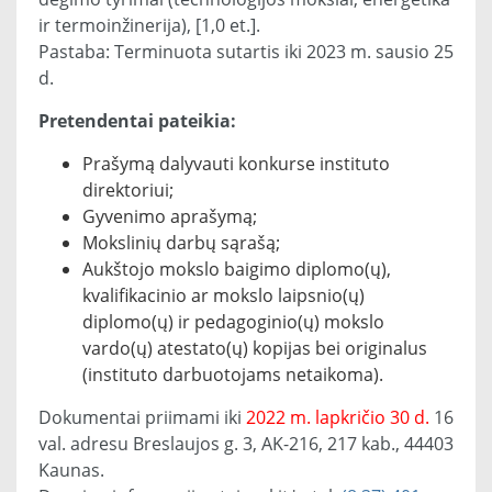
ir termoinžinerija), [1,0 et.].
Pastaba: Terminuota sutartis iki 2023 m. sausio 25
d.
Pretendentai pateikia:
Prašymą dalyvauti konkurse instituto
direktoriui;
Gyvenimo aprašymą;
Mokslinių darbų sąrašą;
Aukštojo mokslo baigimo diplomo(ų),
kvalifikacinio ar mokslo laipsnio(ų)
diplomo(ų) ir pedagoginio(ų) mokslo
vardo(ų) atestato(ų) kopijas bei originalus
(instituto darbuotojams netaikoma).
Dokumentai priimami iki
2022 m. lapkričio 30 d.
16
val. adresu Breslaujos g. 3, AK-216, 217 kab., 44403
Kaunas.