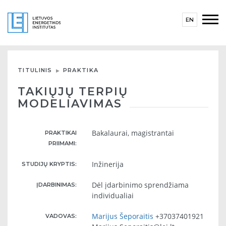
EN
TITULINIS
PRAKTIKA
TAKIŲJŲ TERPIŲ
MODELIAVIMAS
Bakalaurai, magistrantai
PRAKTIKAI
PRIIMAMI:
Inžinerija
STUDIJŲ KRYPTIS:
Dėl įdarbinimo sprendžiama
ĮDARBINIMAS:
individualiai
Marijus Šeporaitis
+37037401921
VADOVAS: