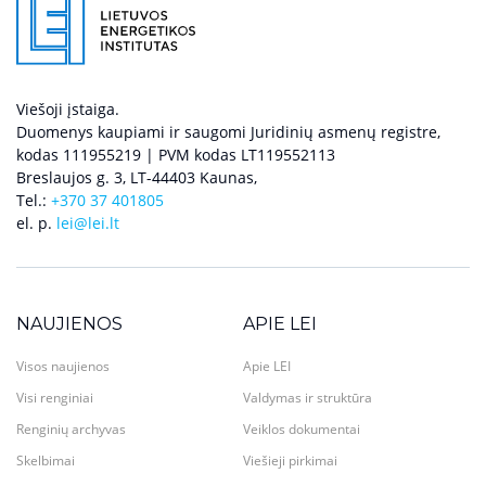
Viešoji įstaiga.
Duomenys kaupiami ir saugomi Juridinių asmenų registre,
kodas 111955219 | PVM kodas LT119552113
Breslaujos g. 3, LT-44403 Kaunas,
Tel.:
+370 37 401805
el. p.
lei@lei.lt
NAUJIENOS
APIE LEI
Visos naujienos
Apie LEI
Visi renginiai
Valdymas ir struktūra
Renginių archyvas
Veiklos dokumentai
Skelbimai
Viešieji pirkimai