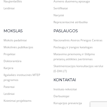
Naujienlaiškis
Asmens duomenų apsauga
Leidiniai
Sertifikatai
Narystė
Reprezentacinė atributika
MOKSLAS
PASLAUGOS
Mokslo padaliniai
Nacionalinis Atviros Prieigos Centras
Mokslinės publikacijos
Paslaugų ir įrangos katalogas
Projektai
Matavimo priemonių ir šildymo
prietaisų atitikties įvertinimas
Doktorantūra
Skaitmenizacijos konsultacijos verslui
Karjera
(E-DIH.LT)
Ilgalaikės institucinės MTEP
KONTAKTAI
programos
Patentai
Instituto rekvizitai
Leidiniai
Darbuotojai
Kvietimai projektams
Korupcijos prevencija