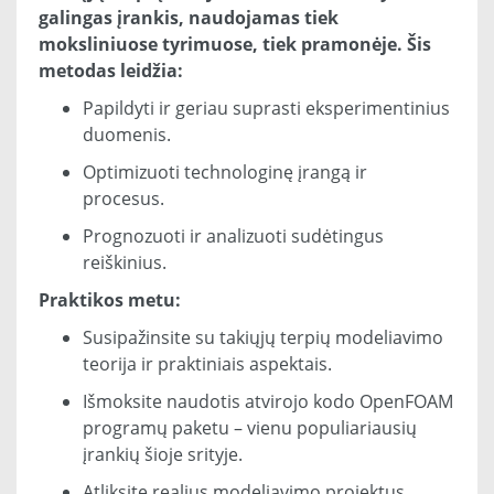
galingas įrankis, naudojamas tiek
moksliniuose tyrimuose, tiek pramonėje. Šis
metodas leidžia:
Papildyti ir geriau suprasti eksperimentinius
duomenis.
Optimizuoti technologinę įrangą ir
procesus.
Prognozuoti ir analizuoti sudėtingus
reiškinius.
Praktikos metu:
Susipažinsite su takiųjų terpių modeliavimo
teorija ir praktiniais aspektais.
Išmoksite naudotis atvirojo kodo OpenFOAM
programų paketu – vienu populiariausių
įrankių šioje srityje.
Atliksite realius modeliavimo projektus,