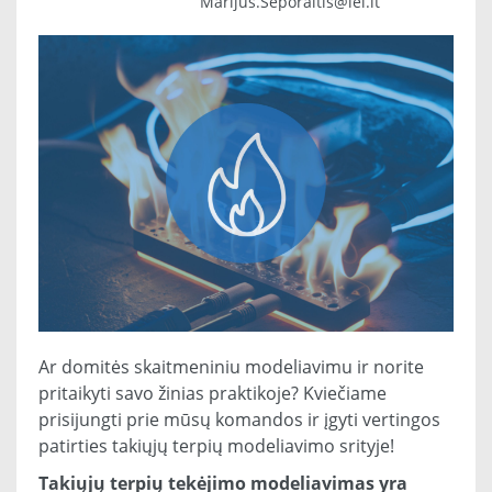
Marijus.Seporaitis@lei.lt
Ar domitės skaitmeniniu modeliavimu ir norite
pritaikyti savo žinias praktikoje? Kviečiame
prisijungti prie mūsų komandos ir įgyti vertingos
patirties takiųjų terpių modeliavimo srityje!
Takiųjų terpių tekėjimo modeliavimas yra