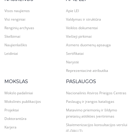
Visos naujienos
Apie LEI
Visi renginiai
Valdymas ir struktūra
Renginių archyvas
Veiklos dokumentai
Skelbimai
Viešieji pirkimai
Naujienlaiškis
Asmens duomenų apsauga
Leidiniai
Sertifikatai
Narystė
Reprezentacinė atributika
MOKSLAS
PASLAUGOS
Mokslo padaliniai
Nacionalinis Atviros Prieigos Centras
Mokslinės publikacijos
Paslaugų ir įrangos katalogas
Projektai
Matavimo priemonių ir šildymo
prietaisų atitikties įvertinimas
Doktorantūra
Skaitmenizacijos konsultacijos verslui
Karjera
(E-DIH.LT)