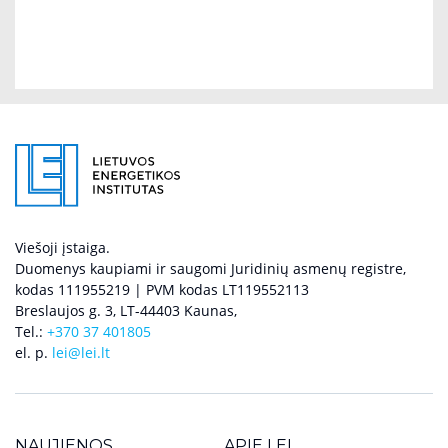
Viešoji įstaiga.
Duomenys kaupiami ir saugomi Juridinių asmenų registre,
kodas 111955219 | PVM kodas LT119552113
Breslaujos g. 3, LT-44403 Kaunas,
Tel.:
+370 37 401805
el. p.
lei@lei.lt
NAUJIENOS
APIE LEI