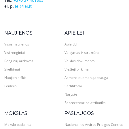
Tel.:
+370 37 401805
el. p.
lei@lei.lt
NAUJIENOS
APIE LEI
Visos naujienos
Apie LEI
Visi renginiai
Valdymas ir struktūra
Renginių archyvas
Veiklos dokumentai
Skelbimai
Viešieji pirkimai
Naujienlaiškis
Asmens duomenų apsauga
Leidiniai
Sertifikatai
Narystė
Reprezentacinė atributika
MOKSLAS
PASLAUGOS
Mokslo padaliniai
Nacionalinis Atviros Prieigos Centras