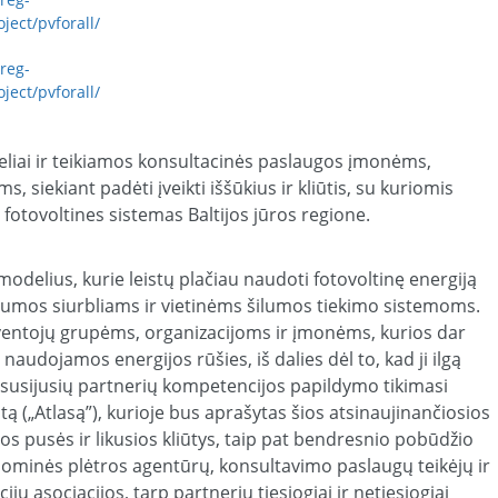
oject/pvforall/
rreg-
oject/pvforall/
liai ir teikiamos konsultacinės paslaugos įmonėms,
 siekiant padėti įveikti iššūkius ir kliūtis, su kuriomis
otovoltines sistemas Baltijos jūros regione.
 modelius, kurie leistų plačiau naudoti fotovoltinę energiją
” šilumos siurbliams ir vietinėms šilumos tiekimo sistemoms.
entojų grupėms, organizacijoms ir įmonėms, kurios dar
naudojamos energijos rūšies, iš dalies dėl to, kad ji ilgą
r susijusių partnerių kompetencijos papildymo tikimasi
tą („Atlasą”), kurioje bus aprašytas šios atsinaujinančiosios
os pusės ir likusios kliūtys, taip pat bendresnio pobūdžio
ominės plėtros agentūrų, konsultavimo paslaugų teikėjų ir
ijų asociacijos, tarp partnerių tiesiogiai ir netiesiogiai