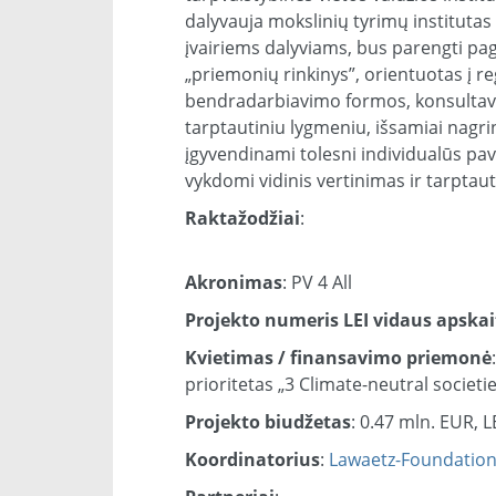
dalyvauja mokslinių tyrimų institutas 
įvairiems dalyviams, bus parengti pagr
„priemonių rinkinys”, orientuotas į 
bendradarbiavimo formos, konsultavim
tarptautiniu lygmeniu, išsamiai nagrin
įgyvendinami tolesni individualūs pav
vykdomi vidinis vertinimas ir tarptaut
Raktažodžiai
:
Akronimas
: PV 4 All
Projekto numeris LEI vidaus apskai
Kvietimas / finansavimo priemonė
prioritetas „3 Climate-neutral societi
Projekto biudžetas
: 0.47 mln. EUR, L
Koordinatorius
:
Lawaetz-Foundatio