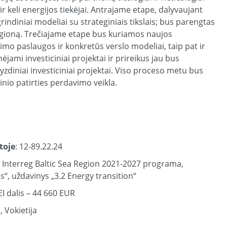
ir keli energijos tiekėjai. Antrajame etape, dalyvaujant
indiniai modeliai su strateginiais tikslais; bus parengtas
regioną. Trečiajame etape bus kuriamos naujos
o paslaugos ir konkretūs verslo modeliai, taip pat ir
ėjami investiciniai projektai ir prireikus jau bus
yzdiniai investiciniai projektai. Viso proceso metu bus
inio patirties perdavimo veikla.
toje
: 12-89.22.24
: Interreg Baltic Sea Region 2021-2027 programa,
es“, uždavinys „3.2 Energy transition“
EI dalis – 44 660 EUR
n
, Vokietija