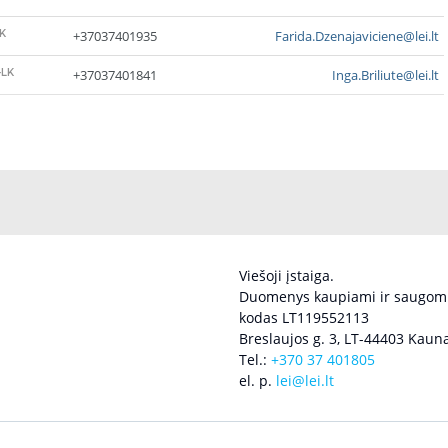
K
+37037401935
Farida.Dzenajaviciene@lei.lt
-LK
+37037401841
Inga.Briliute@lei.lt
Viešoji įstaiga.
Duomenys kaupiami ir saugomi
kodas LT119552113
Breslaujos g. 3, LT-44403 Kauna
Tel.:
+370 37 401805
el. p.
lei@lei.lt