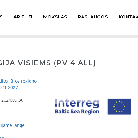
S
APIE LEI
MOKSLAS
PASLAUGOS
KONTAK
JA VISIEMS (PV 4 ALL)
tijos jūros regiono
021-2027
- 2024.09.30
aujame lange
rreg-