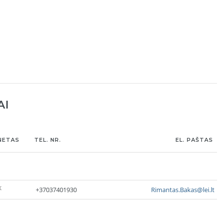
AI
NETAS
TEL. NR.
EL. PAŠTAS
K
+37037401930
Rimantas.Bakas@lei.lt