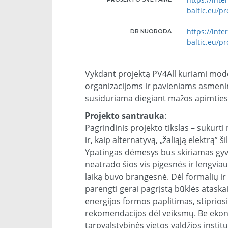
baltic.eu/pr
https://inte
DB NUORODA
baltic.eu/pr
Vykdant projektą PV4All kuriami mode
organizacijoms ir pavieniams asmenims,
susiduriama diegiant mažos apimties f
Projekto santrauka
:
Pagrindinis projekto tikslas – sukurti
ir, kaip alternatyvą, „žaliąją elektrą
Ypatingas dėmesys bus skiriamas gyv
neatrado šios vis pigesnės ir lengviau 
laiką buvo brangesnė. Dėl formalių i
parengti gerai pagrįstą būklės ataskai
energijos formos paplitimas, stipriosi
rekomendacijos dėl veiksmų. Be ekon
tarpvalstybinės vietos valdžios instituc