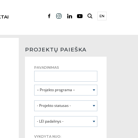
TAI
EN
PROJEKTŲ PAIEŠKA
PAVADINIMAS
– Projekto programa –
- Projekto statusas -
- LEI padalinys -
VYKDYTA NUO: