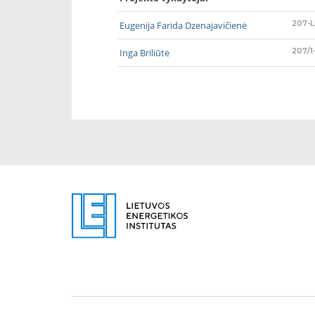
Eugenija Farida Dzenajavičienė
207-L
Inga Briliūtė
207/1