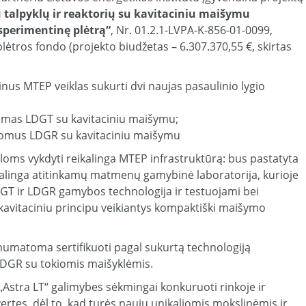
tų talpyklų ir reaktorių su kavitaciniu maišymu
sperimentinę plėtrą“
, Nr. 01.2.1-LVPA-K-856-01-0099,
ėtros fondo (projekto biudžetas – 6.307.370,55 €, skirtas
inus MTEP veiklas sukurti dvi naujas pasaulinio lygio
atomas LDGT su kavitaciniu maišymu;
tatomus LDGR su kavitaciniu maišymu
oms vykdyti reikalinga MTEP infrastruktūrą: bus pastatyta
alinga atitinkamų matmenų gamybinė laboratorija, kurioje
GT ir LDGR gamybos technologija ir testuojami bei
avitaciniu principu veikiantys kompaktiški maišymo
numatoma sertifikuoti pagal sukurtą technologiją
LDGR su tokiomis maišyklėmis.
„Astra LT“ galimybes sėkmingai konkuruoti rinkoje ir
vertes, dėl to, kad turės naujų unikaliomis mokslinėmis ir