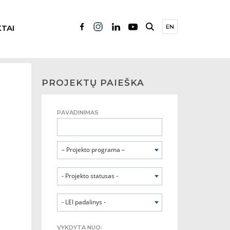
TAI
EN
PROJEKTŲ PAIEŠKA
PAVADINIMAS
– Projekto programa –
- Projekto statusas -
- LEI padalinys -
VYKDYTA NUO: