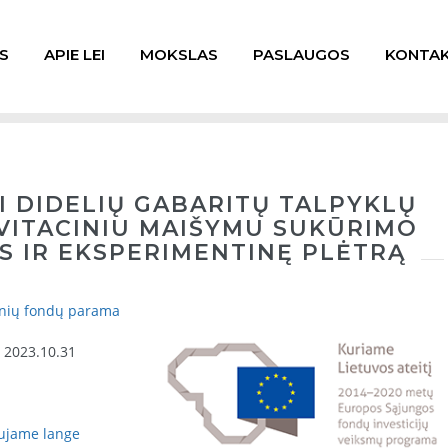
S
APIE LEI
MOKSLAS
PASLAUGOS
KONTAK
AI DIDELIŲ GABARITŲ TALPYKLŲ
AVITACINIU MAIŠYMU SUKŪRIMO
S IR EKSPERIMENTINĘ PLĖTRĄ
inių fondų parama
- 2023.10.31
aujame lange