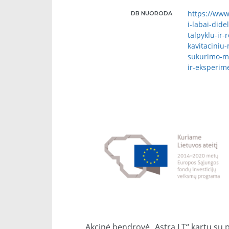
https://www.
DB NUORODA
i-labai-dide
talpyklu-ir-
kavitaciniu
sukurimo-mo
ir-eksperim
Akcinė bendrovė „Astra LT“ kartu su p