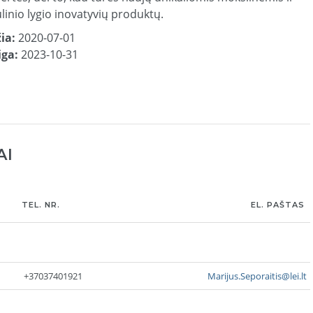
linio lygio inovatyvių produktų.
ia:
2020-07-01
iga:
2023-10-31
AI
TEL. NR.
EL. PAŠTAS
+37037401921
Marijus.Seporaitis@lei.lt