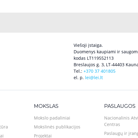
Viešoji įstaiga.
Duomenys kaupiami ir saugomi
kodas LT119552113
Breslaujos g. 3, LT-44403 Kauna
Tel.:
+370 37 401805
el. p.
lei@lei.lt
MOKSLAS
PASLAUGOS
Mokslo padaliniai
Nacionalinis Atv
Centras
tūra
Mokslinės publikacijos
Paslaugų ir įran
ai
Projektai