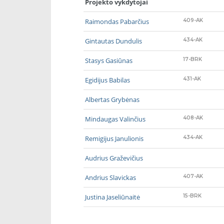
Projekto vykdytojai
Raimondas Pabarčius
409-AK
Gintautas Dundulis
434-AK
Stasys Gasiūnas
17-BRK
Egidijus Babilas
431-AK
Albertas Grybėnas
Mindaugas Valinčius
408-AK
Remigijus Janulionis
434-AK
Audrius Graževičius
Andrius Slavickas
407-AK
Justina Jaseliūnaitė
15-BRK