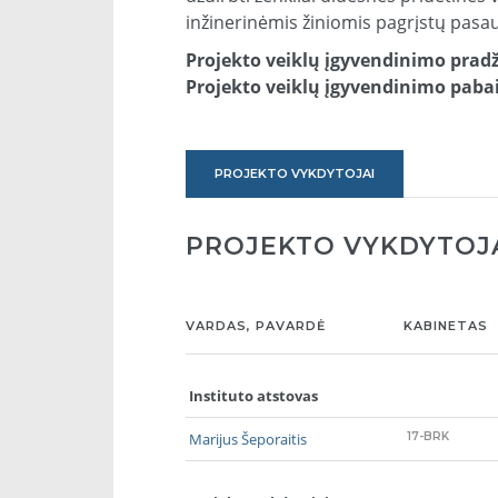
inžinerinėmis žiniomis pagrįstų pasau
Projekto veiklų įgyvendinimo pradž
Projekto veiklų įgyvendinimo paba
PROJEKTO VYKDYTOJAI
PROJEKTO VYKDYTOJ
VARDAS, PAVARDĖ
KABINETAS
Instituto atstovas
Marijus Šeporaitis
17-BRK