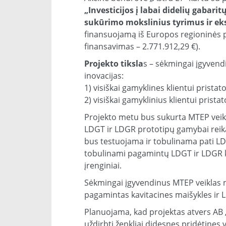
„Investicijos į labai didelių gabari
sukūrimo mokslinius tyrimus ir ek
finansuojamą iš Europos regioninės pl
finansavimas – 2.771.912,29 €).
Projekto tiksla
s – sėkmingai įgyvend
inovacijas:
1) visiškai gamyklines klientui prist
2) visiškai gamyklinius klientui pris
Projekto metu bus sukurta MTEP veikl
LDGT ir LDGR prototipų gamybai reik
bus testuojama ir tobulinama pati LD
tobulinami pagamintų LDGT ir LDGR k
įrenginiai.
Sėkmingai įgyvendinus MTEP veiklas 
pagamintas kavitacines maišykles ir 
Planuojama, kad projektas atvers AB 
uždirbti ženkliai didesnes pridėtines 