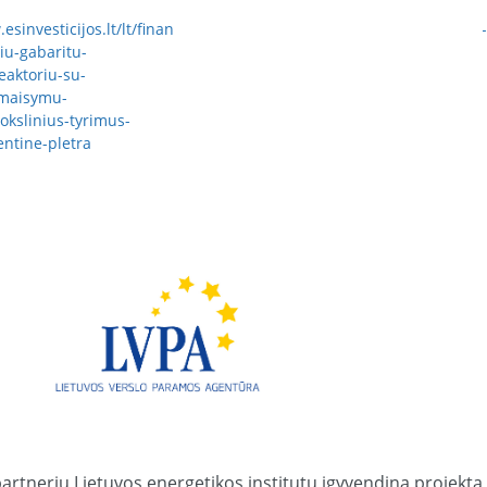
esinvesticijos.lt/lt/finansavimas/paraiskos_ir_projektai/investicijos-
liu-gabaritu-
reaktoriu-su-
-maisymu-
kslinius-tyrimus-
entine-pletra
artneriu Lietuvos energetikos institutu įgyvendina projektą