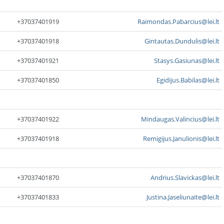
+37037401919
Raimondas.Pabarcius@lei.lt
+37037401918
Gintautas.Dundulis@lei.lt
+37037401921
Stasys.Gasiunas@lei.lt
+37037401850
Egidijus.Babilas@lei.lt
+37037401922
Mindaugas.Valincius@lei.lt
+37037401918
Remigijus.Janulionis@lei.lt
+37037401870
Andrius.Slavickas@lei.lt
+37037401833
Justina.Jaseliunaite@lei.lt