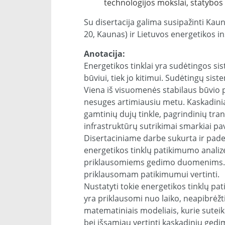
technologijos mokslai, statybos i
Su disertacija galima susipažinti Kaun
20, Kaunas) ir Lietuvos energetikos in
Anotacija:
Energetikos tinklai yra sudėtingos s
būviui, tiek jo kitimui. Sudėtingų si
Viena iš visuomenės stabilaus būvio pr
nesuges artimiausiu metu. Kaskadiniai
gamtinių dujų tinkle, pagrindinių tran
infrastruktūrų sutrikimai smarkiai pav
Disertaciniame darbe sukurta ir pade
energetikos tinklų patikimumo analizę
priklausomiems gedimo duomenims. Me
priklausomam patikimumui vertinti.
Nustatyti tokie energetikos tinklų 
yra priklausomi nuo laiko, neapibrėžt
matematiniais modeliais, kurie suteiki
bei išsamiau vertinti kaskadinių ged