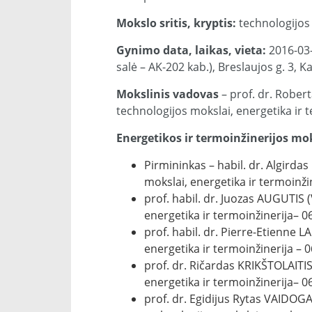
Mokslo sritis, kryptis:
technologijos 
Gynimo data, laikas, vieta:
2016-03-
salė – AK-202 kab.), Breslaujos g. 3, K
Mokslinis vadovas
– prof. dr. Rober
technologijos mokslai, energetika ir t
Energetikos ir termoinžinerijos mok
Pirmininkas – habil. dr. Algirda
mokslai, energetika ir termoinžin
prof. habil. dr. Juozas AUGUTIS 
energetika ir termoinžinerija– 06
prof. habil. dr. Pierre-Etienne 
energetika ir termoinžinerija – 0
prof. dr. Ričardas KRIKŠTOLAITIS
energetika ir termoinžinerija– 06
prof. dr. Egidijus Rytas VAIDOG