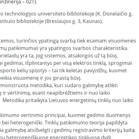
nžinerija – 02T).
o technologijos universiteto bibliotekoje (K. Donelaičio g.
stituto bibliotekoje (Breslaujos g. 3, Kaunas).
istemos, turinčios ypatingą svarbą tiek esamam visuomenės
stemų patikimumas yra ypatingos svarbos charakteristika.
ielaidų yra ta, jog sistemos, atsakingos už tą būvį,
 gedimai, išplintantys per visą elektros tinklą, sprogimai
sporto kelių spūstys – tai tik keletas pavyzdžių, kuomet
eikia visuomenę ir jos įprastą būvį.
monstruota metodika, kuri sudaro galimybę atlikti
 ir vertinimą, esant neapibrėžtiems ir nuo laiko
todika pritaikyta Lietuvos energetinių tinklų nuo laiko
patikimumo vertinimo principai, kuomet gedimo duomenys
i bei heterogeniški. Tinklų patikimumo teorija papildyta
a galimybę atsižvelgti į gedimų registravimo kriterijų kaitą
imų heterogeniškuose energetikos tinkluose dydį.