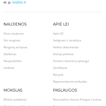
el. p.
lei@lei.lt
NAUJIENOS
APIE LEI
Visos naujienos
Apie LEI
Visi renginiai
Valdymas ir struktūra
Renginių archyvas
Veiklos dokumentai
Skelbimai
Viešieji pirkimai
Naujienlaiškis
Asmens duomenų apsauga
Leidiniai
Sertifikatai
Narystė
Reprezentacinė atributika
MOKSLAS
PASLAUGOS
Mokslo padaliniai
Nacionalinis Atviros Prieigos Centras