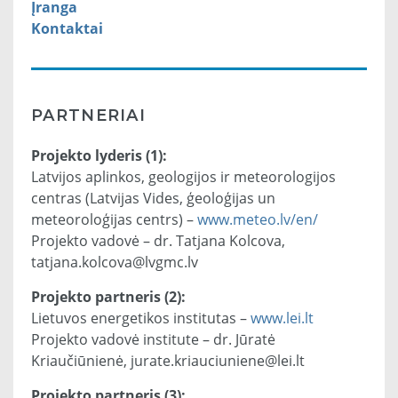
Įranga
Kontaktai
PARTNERIAI
Projekto lyderis (1):
Latvijos aplinkos, geologijos ir meteorologijos
centras (Latvijas Vides, ģeoloģijas un
meteoroloģijas centrs) –
www.meteo.lv/en/
Projekto vadovė – dr. Tatjana Kolcova,
tatjana.kolcova@lvgmc.lv
Projekto partneris (2):
Lietuvos energetikos institutas –
www.lei.lt
Projekto vadovė institute – dr. Jūratė
Kriaučiūnienė, jurate.kriauciuniene@lei.lt
Projekto partneris (3):