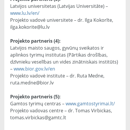
Latvijos universitetas (Latvijas Universitāte) –
www.lu.lv/en/
Projekto vadovė universitete – dr. Ilga Kokorīte,
ilga.kokorite@lu.lv
Projekto partneris (4):
Latvijos maisto saugos, gyvūnų sveikatos ir
aplinkos tyrimų institutas (Pārtikas drošības,
dzīvnieku veselības un vides zinātniskais institūts)
–
www.bior.gov.lv/en
Projekto vadovė institute – dr. Ruta Medne,
ruta.medne@bior.lv
Projekto partneris (5):
Gamtos tyrimų centras –
www.gamtostyrimai.lt/
Projekto vadovas centre – dr. Tomas Virbickas,
tomas.virbickas@gamtc.lt