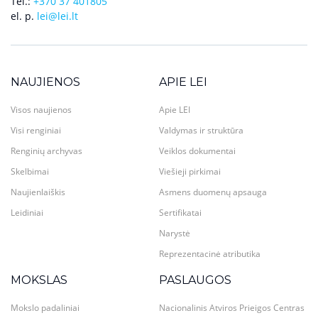
Tel.:
+370 37 401805
el. p.
lei@lei.lt
NAUJIENOS
APIE LEI
Visos naujienos
Apie LEI
Visi renginiai
Valdymas ir struktūra
Renginių archyvas
Veiklos dokumentai
Skelbimai
Viešieji pirkimai
Naujienlaiškis
Asmens duomenų apsauga
Leidiniai
Sertifikatai
Narystė
Reprezentacinė atributika
MOKSLAS
PASLAUGOS
Mokslo padaliniai
Nacionalinis Atviros Prieigos Centras