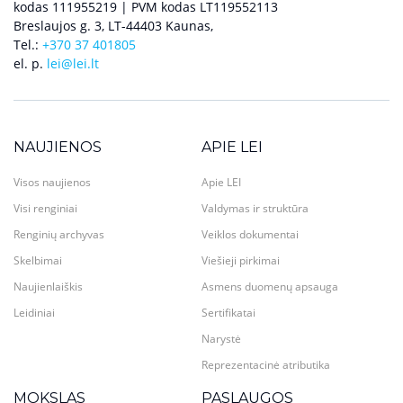
kodas 111955219 | PVM kodas LT119552113
Breslaujos g. 3, LT-44403 Kaunas,
Tel.:
+370 37 401805
el. p.
lei@lei.lt
NAUJIENOS
APIE LEI
Visos naujienos
Apie LEI
Visi renginiai
Valdymas ir struktūra
Renginių archyvas
Veiklos dokumentai
Skelbimai
Viešieji pirkimai
Naujienlaiškis
Asmens duomenų apsauga
Leidiniai
Sertifikatai
Narystė
Reprezentacinė atributika
MOKSLAS
PASLAUGOS