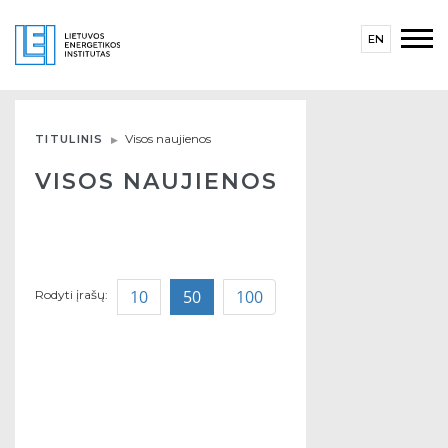
EN
Visos naujienos
TITULINIS
VISOS NAUJIENOS
10
50
100
Rodyti įrašų: