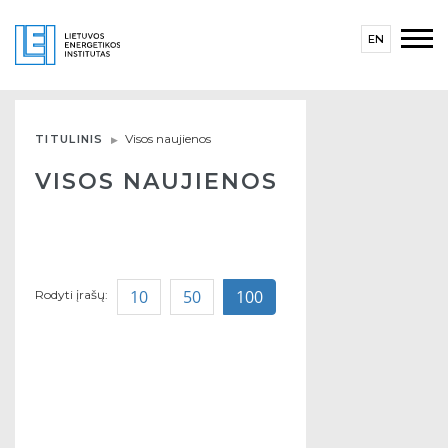
EN
Visos naujienos
TITULINIS
VISOS NAUJIENOS
10
50
100
Rodyti įrašų: