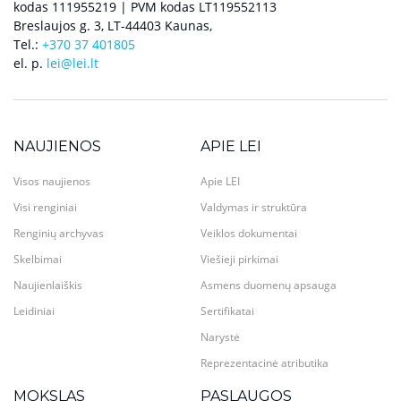
kodas 111955219 | PVM kodas LT119552113
Breslaujos g. 3, LT-44403 Kaunas,
Tel.:
+370 37 401805
el. p.
lei@lei.lt
NAUJIENOS
APIE LEI
Visos naujienos
Apie LEI
Visi renginiai
Valdymas ir struktūra
Renginių archyvas
Veiklos dokumentai
Skelbimai
Viešieji pirkimai
Naujienlaiškis
Asmens duomenų apsauga
Leidiniai
Sertifikatai
Narystė
Reprezentacinė atributika
MOKSLAS
PASLAUGOS