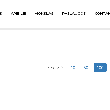
S
APIE LEI
MOKSLAS
PASLAUGOS
KONTAK
10
50
100
Rodyti įrašų: