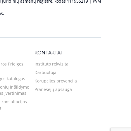
 Juridinių asmenų registre, kodas 111955219 | PVM
s,
KONTAKTAI
iros Prieigos
Instituto rekvizitai
Darbuotojai
gos katalogas
Korupcijos prevencija
nių ir šildymo
Pranešėjų apsauga
ies įvertinimas
 konsultacijos
)