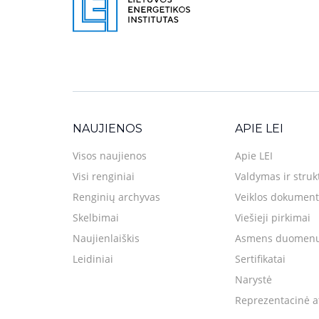
NAUJIENOS
APIE LEI
Visos naujienos
Apie LEI
Visi renginiai
Valdymas ir struk
Renginių archyvas
Veiklos dokument
Skelbimai
Viešieji pirkimai
Naujienlaiškis
Asmens duomenų
Leidiniai
Sertifikatai
Narystė
Reprezentacinė a