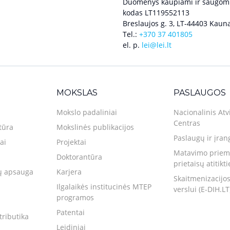
Duomenys kaupiami ir saugomi
kodas LT119552113
Breslaujos g. 3, LT-44403 Kauna
Tel.:
+370 37 401805
el. p.
lei@lei.lt
MOKSLAS
PASLAUGOS
Mokslo padaliniai
Nacionalinis Atv
Centras
tūra
Mokslinės publikacijos
Paslaugų ir įran
ai
Projektai
Matavimo priemo
Doktorantūra
prietaisų atitikt
 apsauga
Karjera
Skaitmenizacijos
Ilgalaikės institucinės MTEP
verslui (E-DIH.LT
programos
Patentai
tributika
Leidiniai