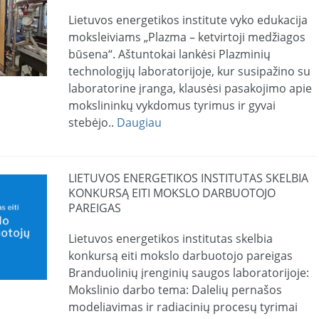
Lietuvos energetikos institute vyko edukacija
moksleiviams „Plazma – ketvirtoji medžiagos
būsena“. Aštuntokai lankėsi Plazminių
technologijų laboratorijoje, kur susipažino su
laboratorine įranga, klausėsi pasakojimo apie
mokslininkų vykdomus tyrimus ir gyvai
stebėjo..
Daugiau
LIETUVOS ENERGETIKOS INSTITUTAS SKELBIA
KONKURSĄ EITI MOKSLO DARBUOTOJO
PAREIGAS
Lietuvos energetikos institutas skelbia
konkursą eiti mokslo darbuotojo pareigas
Branduolinių įrenginių saugos laboratorijoje:
Mokslinio darbo tema: Dalelių pernašos
modeliavimas ir radiacinių procesų tyrimai