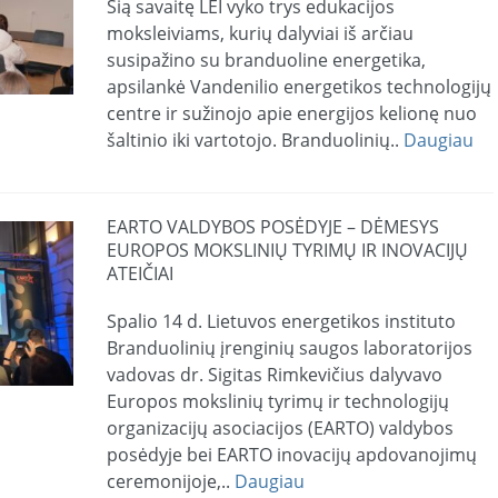
Šią savaitę LEI vyko trys edukacijos
moksleiviams, kurių dalyviai iš arčiau
susipažino su branduoline energetika,
apsilankė Vandenilio energetikos technologijų
centre ir sužinojo apie energijos kelionę nuo
šaltinio iki vartotojo. Branduolinių..
Daugiau
EARTO VALDYBOS POSĖDYJE – DĖMESYS
EUROPOS MOKSLINIŲ TYRIMŲ IR INOVACIJŲ
ATEIČIAI
Spalio 14 d. Lietuvos energetikos instituto
Branduolinių įrenginių saugos laboratorijos
vadovas dr. Sigitas Rimkevičius dalyvavo
Europos mokslinių tyrimų ir technologijų
organizacijų asociacijos (EARTO) valdybos
posėdyje bei EARTO inovacijų apdovanojimų
ceremonijoje,..
Daugiau