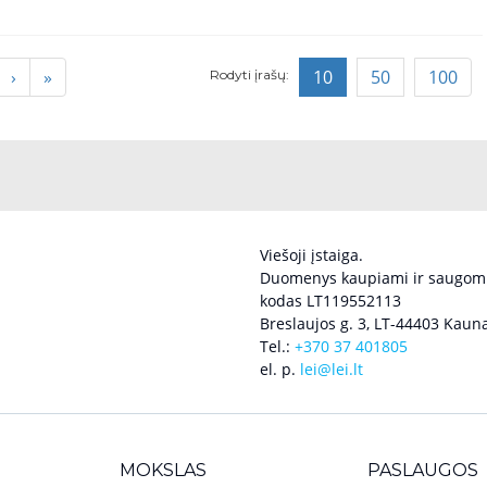
›
»
10
50
100
Rodyti įrašų:
Viešoji įstaiga.
Duomenys kaupiami ir saugomi
kodas LT119552113
Breslaujos g. 3, LT-44403 Kauna
Tel.:
+370 37 401805
el. p.
lei@lei.lt
MOKSLAS
PASLAUGOS