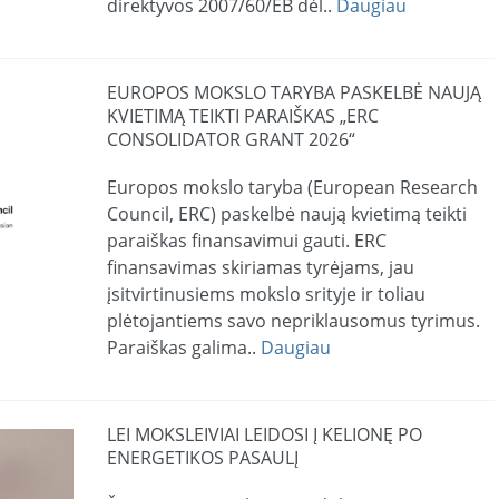
direktyvos 2007/60/EB dėl..
Daugiau
EUROPOS MOKSLO TARYBA PASKELBĖ NAUJĄ
KVIETIMĄ TEIKTI PARAIŠKAS „ERC
CONSOLIDATOR GRANT 2026“
Europos mokslo taryba (European Research
Council, ERC) paskelbė naują kvietimą teikti
paraiškas finansavimui gauti. ERC
finansavimas skiriamas tyrėjams, jau
įsitvirtinusiems mokslo srityje ir toliau
plėtojantiems savo nepriklausomus tyrimus.
Paraiškas galima..
Daugiau
LEI MOKSLEIVIAI LEIDOSI Į KELIONĘ PO
ENERGETIKOS PASAULĮ