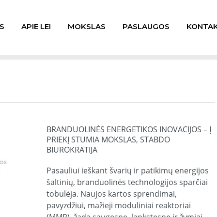
S
APIE LEI
MOKSLAS
PASLAUGOS
KONTAK
BRANDUOLINĖS ENERGETIKOS INOVACIJOS – Į
PRIEKĮ STUMIA MOKSLAS, STABDO
BIUROKRATIJA
Pasauliui ieškant švarių ir patikimų energijos
šaltinių, branduolinės technologijos sparčiai
tobulėja. Naujos kartos sprendimai,
pavyzdžiui, mažieji moduliniai reaktoriai
(MMR), žada saugesnę, lankstesnę ir žymiai