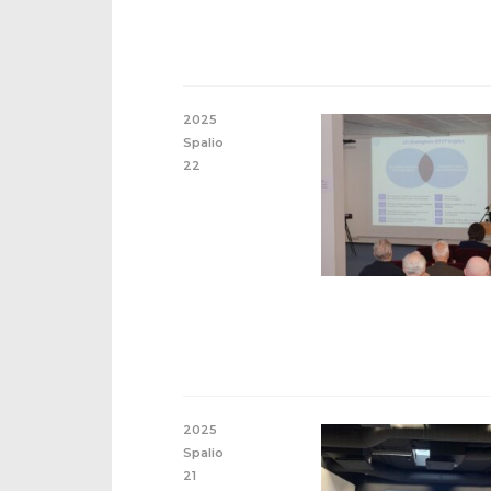
2025
Spalio
22
2025
Spalio
21