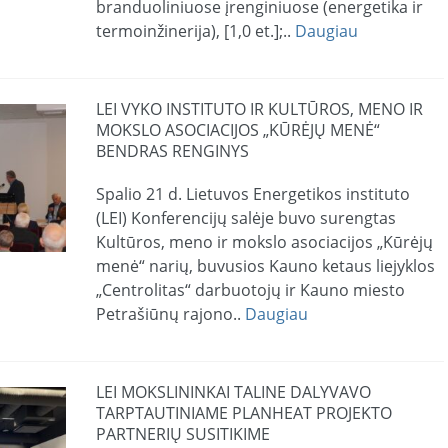
branduoliniuose įrenginiuose (energetika ir
termoinžinerija), [1,0 et.];..
Daugiau
LEI VYKO INSTITUTO IR KULTŪROS, MENO IR
MOKSLO ASOCIACIJOS „KŪRĖJŲ MENĖ“
BENDRAS RENGINYS
Spalio 21 d. Lietuvos Energetikos instituto
(LEI) Konferencijų salėje buvo surengtas
Kultūros, meno ir mokslo asociacijos „Kūrėjų
menė“ narių, buvusios Kauno ketaus liejyklos
„Centrolitas“ darbuotojų ir Kauno miesto
Petrašiūnų rajono..
Daugiau
LEI MOKSLININKAI TALINE DALYVAVO
TARPTAUTINIAME PLANHEAT PROJEKTO
PARTNERIŲ SUSITIKIME