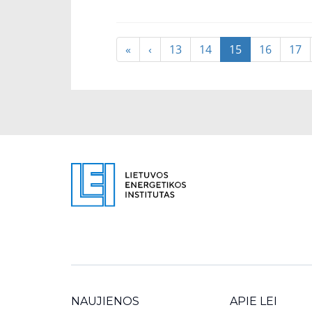
«
‹
13
14
15
16
17
NAUJIENOS
APIE LEI